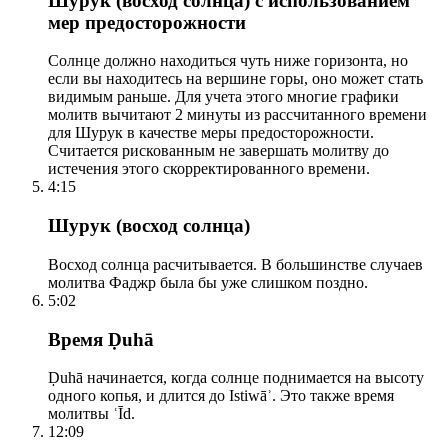
Шурук (восход солнца) с использованием
мер предосторожности
Солнце должно находиться чуть ниже горизонта, но
если вы находитесь на вершине горы, оно может стать
видимым раньше. Для учета этого многие графики
молитв вычитают 2 минуты из рассчитанного времени
для Шурук в качестве меры предосторожности.
Считается рискованным не завершать молитву до
истечения этого скорректированного времени.
4:15
Шурук (восход солнца)
Восход солнца расчитывается. В большинстве случаев
молитва Фаджр была бы уже слишком поздно.
5:02
Время Ḍuhā
Ḍuhā начинается, когда солнце поднимается на высоту
одного копья, и длится до Istiwāʾ. Это также время
молитвы ʿĪd.
12:09