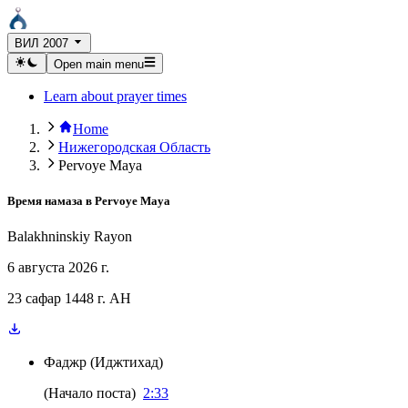
ВИЛ 2007
Open main menu
Learn about prayer times
Home
Нижегородская Область
Pervoye Maya
Время намаза в
Pervoye Maya
Balakhninskiy Rayon
6 августа 2026 г.
23 сафар 1448 г. AH
Фаджр
(
Иджтихад
)
(
Начало поста
)
2:33