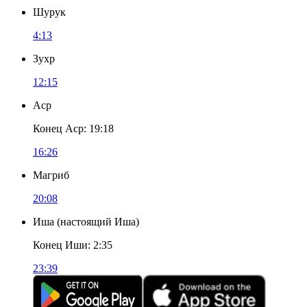
Шурук
4:13
Зухр
12:15
Аср
Конец Аср
:
19:18
16:26
Магриб
20:08
Иша
(
настоящий Иша
)
Конец Иши
:
2:35
23:39