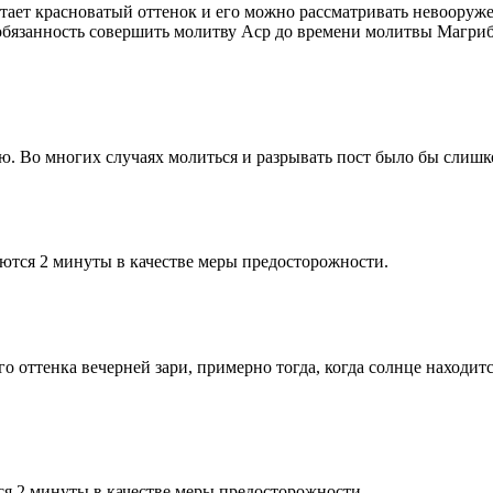
етает красноватый оттенок и его можно рассматривать невооруж
 обязанность совершить молитву Аср до времени молитвы Магриб
рю. Во многих случаях молиться и разрывать пост было бы слишк
ются 2 минуты в качестве меры предосторожности.
 оттенка вечерней зари, примерно тогда, когда солнце находитс
я 2 минуты в качестве меры предосторожности.