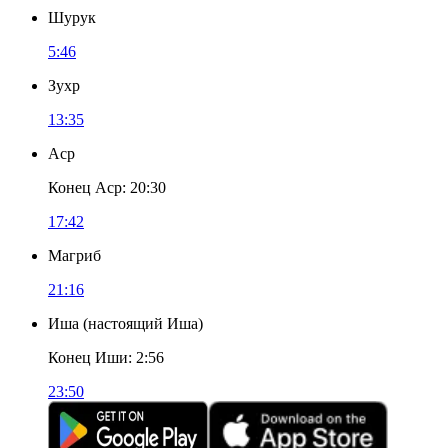
Шурук
5:46
Зухр
13:35
Аср
Конец Аср
:
20:30
17:42
Магриб
21:16
Иша
(
настоящий Иша
)
Конец Иши
:
2:56
23:50