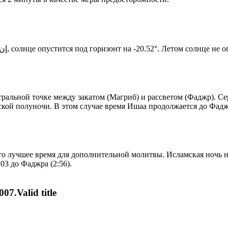
Новый день по солнечному календарю. Сегодня, إن شاء الله, солнце опустится под горизонт на -20.52°. Ле
альной точке между закатом (Магриб) и рассветом (Фаджр). Сер
ской полуночи. В этом случае время Ишаа продолжается до Фадж
то лучшее время для дополнительной молитвы. Исламская ночь на
03 до Фаджра (2:56).
07.Valid title