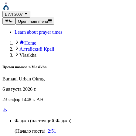
ВИЛ 2007
Open main menu
Learn about prayer times
Home
Алтайский Край
Vlasikha
Время намаза в
Vlasikha
Barnaul Urban Okrug
6 августа 2026 г.
23 сафар 1448 г. AH
Фаджр
(
настоящий Фаджр
)
(
Начало поста
)
2:51