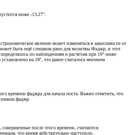
том солнце не опустится ниже -13.27°.
астрономическое явление может изменяться в зависимости от
я может быть ещё слишком рано для молитвы Фаджр, и этот
 определялось по наблюдениям и расчетам при 19° ниже
становлено на 18°, что ранее считалось мнением
ого времени фаджра для начала поста. Важно отметить, что
 намаза фаджр.
, совершенные после этого времени, считаются
ренным, что время действительно наступило.