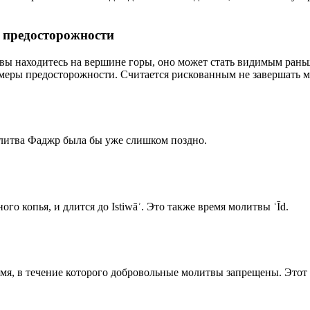
р предосторожности
 вы находитесь на вершине горы, оно может стать видимым рань
меры предосторожности. Считается рискованным не завершать м
олитва Фаджр была бы уже слишком поздно.
го копья, и длится до Istiwāʾ. Это также время молитвы ʿĪd.
емя, в течение которого добровольные молитвы запрещены. Этот 