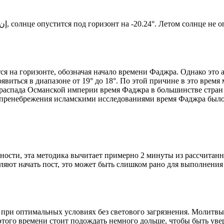
Новый день по солнечному календарю. Сегодня, إن شاء الله, солнце опустится под горизонт на -20.24°. Ле
я на горизонте, обозначая начало времени Фаджра. Однако это 
явиться в диапазоне от 19° до 18°. По этой причине в это врем
До распада Османской империи время Фаджра в большинстве стран
 пренебрежения исламскими исследованиями время Фаджра было у
ности, эта методика вычитает примерно 2 минуты из рассчитанн
ляют начать пост, это может быть слишком рано для выполнения
 при оптимальных условиях без светового загрязнения. Молитвы
этого времени стоит подождать немного дольше, чтобы быть уве