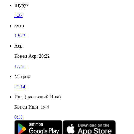
Шурук
5:23
Зухр
13:23
Аср
Конец Аср
:
20:22
17:31
Магриб
21:14
Иша
(
настоящий Иша
)
Конец Иши
:
1:44
0:18