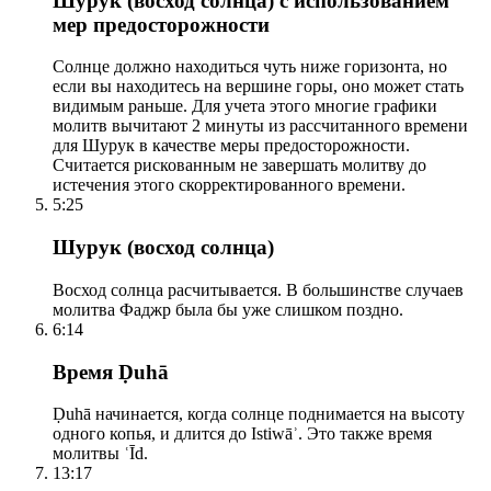
Шурук (восход солнца) с использованием
мер предосторожности
Солнце должно находиться чуть ниже горизонта, но
если вы находитесь на вершине горы, оно может стать
видимым раньше. Для учета этого многие графики
молитв вычитают 2 минуты из рассчитанного времени
для Шурук в качестве меры предосторожности.
Считается рискованным не завершать молитву до
истечения этого скорректированного времени.
5:25
Шурук (восход солнца)
Восход солнца расчитывается. В большинстве случаев
молитва Фаджр была бы уже слишком поздно.
6:14
Время Ḍuhā
Ḍuhā начинается, когда солнце поднимается на высоту
одного копья, и длится до Istiwāʾ. Это также время
молитвы ʿĪd.
13:17