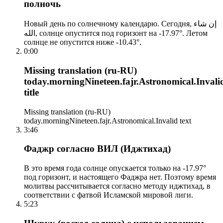
полночь
Новый день по солнечному календарю. Сегодня, إن شاء
الله, солнце опустится под горизонт на -17.97°. Летом
солнце не опустится ниже -10.43°.
0:00
Missing translation (ru-RU)
today.morningNineteen.fajr.Astronomical.Invali
title
Missing translation (ru-RU)
today.morningNineteen.fajr.Astronomical.Invalid text
3:46
Фаджр согласно ВИЛ (Иджтихад)
В это время года солнце опускается только на -17.97°
под горизонт, и настоящего Фаджра нет. Поэтому время
молитвы рассчитывается согласно методу иджтихад, в
соответствии с фатвой Исламской мировой лиги.
5:23