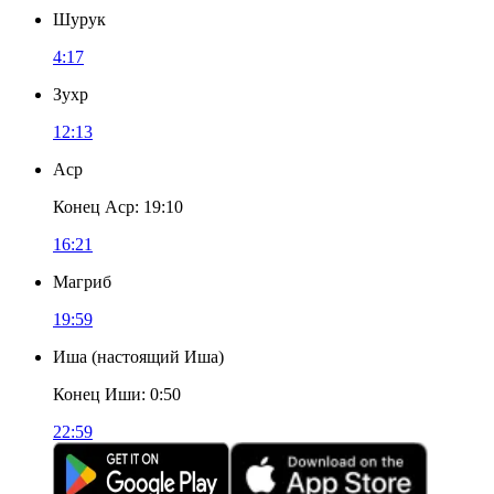
Шурук
4:17
Зухр
12:13
Аср
Конец Аср
:
19:10
16:21
Магриб
19:59
Иша
(
настоящий Иша
)
Конец Иши
:
0:50
22:59