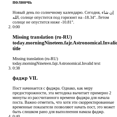
полночь
Новый день по солнечному календарю. Сегодня, إن شاء
الله, солнце опустится под горизонт на -18.34°. Летом
солнце не опустится ниже -10.81°.
0:00
Missing translation (ru-RU)
today.morningNineteen.fajr.Astronomical.Invali
title
Missing translation (ru-RU)
today.morningNineteen.fajr.Astronomical.Invalid text
0:38
фаджр VIL
Пост начинается с фаджра. Однако, как меру
предосторожности, эта методика вычитает примерно 2
минуты из рассчитанного времени фаджра для начала
поста. Важно отметить, что хотя эти скорректированные
временные показатели позволяют начать пост, это может
быть слишком рано для выполнения намаза фаджр.
0:40