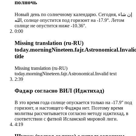
полночь
Новый день по солнечному календарю. Сегодня, إن شاء
الله, солнце опустится под горизонт на -17.9°. Летом
солнце не опустится ниже -10.36°.
0:00
Missing translation (ru-RU)
today.morningNineteen.fajr.Astronomical.Invali
title
Missing translation (ru-RU)
today.morningNineteen.fajr.Astronomical.Invalid text
2:39
Фаджр согласно ВИЛ (Иджтихад)
В это время года солнце опускается только на -17.9° под
горизонт, и настоящего Фаджра нет. Поэтому время
молитвы рассчитывается согласно методу иджтихад, в
соответствии с фатвой Исламской мировой лиги.
4:19