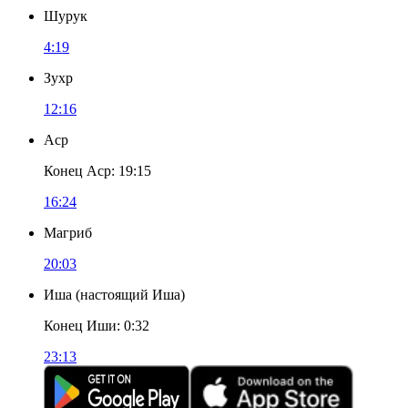
Шурук
4:19
Зухр
12:16
Аср
Конец Аср
:
19:15
16:24
Магриб
20:03
Иша
(
настоящий Иша
)
Конец Иши
:
0:32
23:13