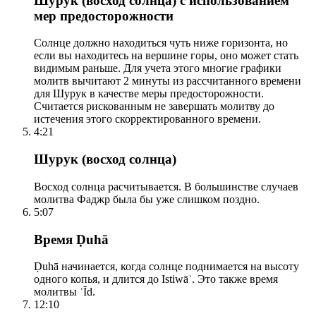
Шурук (восход солнца) с использованием
мер предосторожности
Солнце должно находиться чуть ниже горизонта, но
если вы находитесь на вершине горы, оно может стать
видимым раньше. Для учета этого многие графики
молитв вычитают 2 минуты из рассчитанного времени
для Шурук в качестве меры предосторожности.
Считается рискованным не завершать молитву до
истечения этого скорректированного времени.
4:21
Шурук (восход солнца)
Восход солнца расчитывается. В большинстве случаев
молитва Фаджр была бы уже слишком поздно.
5:07
Время Ḍuhā
Ḍuhā начинается, когда солнце поднимается на высоту
одного копья, и длится до Istiwāʾ. Это также время
молитвы ʿĪd.
12:10