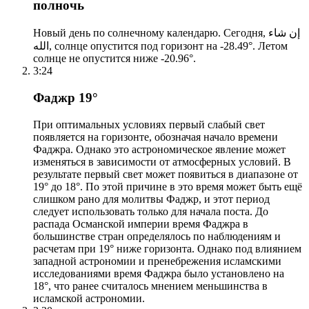
полночь
Новый день по солнечному календарю. Сегодня, إن شاء
الله, солнце опустится под горизонт на -28.49°. Летом
солнце не опустится ниже -20.96°.
3:24
Фаджр 19°
При оптимальных условиях первый слабый свет
появляется на горизонте, обозначая начало времени
Фаджра. Однако это астрономическое явление может
изменяться в зависимости от атмосферных условий. В
результате первый свет может появиться в диапазоне от
19° до 18°. По этой причине в это время может быть ещё
слишком рано для молитвы Фаджр, и этот период
следует использовать только для начала поста. До
распада Османской империи время Фаджра в
большинстве стран определялось по наблюдениям и
расчетам при 19° ниже горизонта. Однако под влиянием
западной астрономии и пренебрежения исламскими
исследованиями время Фаджра было установлено на
18°, что ранее считалось мнением меньшинства в
исламской астрономии.