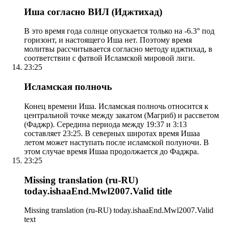
Иша согласно ВИЛ (Иджтихад)
В это время года солнце опускается только на -6.3° под
горизонт, и настоящего Иша нет. Поэтому время
молитвы рассчитывается согласно методу иджтихад, в
соответствии с фатвой Исламской мировой лиги.
23:25
Исламская полночь
Конец времени Иша. Исламская полночь относится к
центральной точке между закатом (Магриб) и рассветом
(Фаджр). Середина периода между 19:37 и 3:13
составляет 23:25. В северных широтах время Ишаа
летом может наступать после исламской полуночи. В
этом случае время Ишаа продолжается до Фаджра.
23:25
Missing translation (ru-RU)
today.ishaaEnd.Mwl2007.Valid title
Missing translation (ru-RU) today.ishaaEnd.Mwl2007.Valid
text