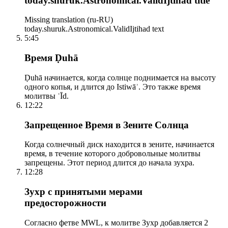
today.shuruk.Astronomical.ValidIjtihad title
Missing translation (ru-RU)
today.shuruk.Astronomical.ValidIjtihad text
5:45
Время Ḍuhā
Ḍuhā начинается, когда солнце поднимается на высоту
одного копья, и длится до Istiwāʾ. Это также время
молитвы ʿĪd.
12:22
Запрещенное Время в Зените Солнца
Когда солнечный диск находится в зените, начинается
время, в течение которого добровольные молитвы
запрещены. Этот период длится до начала зухра.
12:28
Зухр с принятыми мерами
предосторожности
Согласно фетве MWL, к молитве Зухр добавляется 2