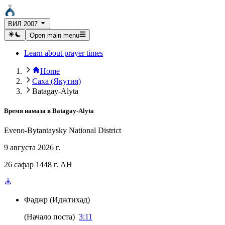
ВИЛ 2007
Open main menu
Learn about prayer times
Home
Саха (Якутия)
Batagay-Alyta
Время намаза в
Batagay-Alyta
Eveno-Bytantaysky National District
9 августа 2026 г.
26 сафар 1448 г. AH
Фаджр
(
Иджтихад
)
(
Начало поста
)
3:11