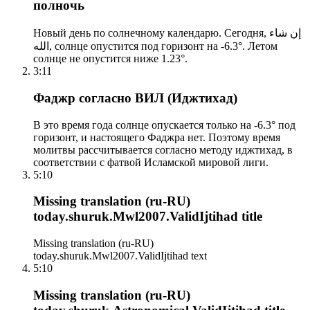
полночь
Новый день по солнечному календарю. Сегодня, إن شاء
الله, солнце опустится под горизонт на -6.3°. Летом
солнце не опустится ниже 1.23°.
3:11
Фаджр согласно ВИЛ (Иджтихад)
В это время года солнце опускается только на -6.3° под
горизонт, и настоящего Фаджра нет. Поэтому время
молитвы рассчитывается согласно методу иджтихад, в
соответствии с фатвой Исламской мировой лиги.
5:10
Missing translation (ru-RU)
today.shuruk.Mwl2007.ValidIjtihad title
Missing translation (ru-RU)
today.shuruk.Mwl2007.ValidIjtihad text
5:10
Missing translation (ru-RU)