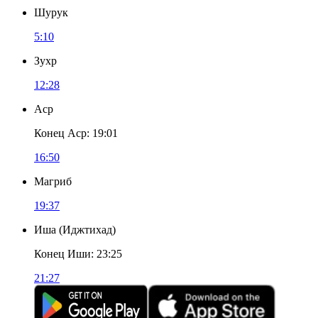
Шурук
5:10
Зухр
12:28
Аср
Конец Аср
:
19:01
16:50
Магриб
19:37
Иша
(
Иджтихад
)
Конец Иши
:
23:25
21:27