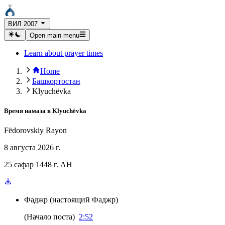
ВИЛ 2007
Open main menu
Learn about prayer times
Home
Башкортостан
Klyuchëvka
Время намаза в
Klyuchëvka
Fëdorovskiy Rayon
8 августа 2026 г.
25 сафар 1448 г. AH
Фаджр
(
настоящий Фаджр
)
(
Начало поста
)
2:52