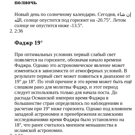
полночь
Новый день по солнечному календарю. Сегодня, إن شاء
الله, солнце опустится под горизонт на -20.75°. Летом
солнце не опустится ниже -13.5°.
2:36
Фаджр 19°
При оптимальных условиях первый слабый свет
появляется на горизонте, обозначая начало времени
Фаджра. Однако это астрономическое явление может
изменяться в зависимости от атмосферных условий. В
результате первый свет может появиться в диапазоне от
19° до 18°. По этой причине в это время может быть ещё
слишком рано для молитвы Фаджр, и этот период
следует использовать только для начала поста. До
распада Османской империи время Фаджра в
большинстве стран определялось по наблюдениям и
расчетам при 19° ниже горизонта. Однако под влиянием
западной астрономии и пренебрежения исламскими
исследованиями время Фаджра было установлено на
18°, что ранее считалось мнением меньшинства в
исламской астрономии.