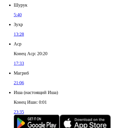
Шурук
5:40
Зухр
13:28
Аср
Конец Аср
:
20:20
17:33
Магриб
21:06
Иша
(
настоящий Иша
)
Конец Иши
:
0:01
23:35