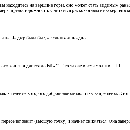
 вы находитесь на вершине горы, оно может стать видимым рань
меры предосторожности. Считается рискованным не завершать м
олитва Фаджр была бы уже слишком поздно.
го копья, и длится до Istiwāʾ. Это также время молитвы ʿĪd.
емя, в течение которого добровольные молитвы запрещены. Этот 
к пересечет зенит (высшую точку) и начнет снижаться. Она заве