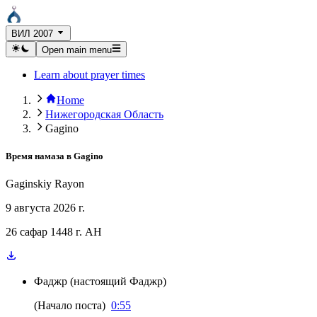
ВИЛ 2007
Open main menu
Learn about prayer times
Home
Нижегородская Область
Gagino
Время намаза в
Gagino
Gaginskiy Rayon
9 августа 2026 г.
26 сафар 1448 г. AH
Фаджр
(
настоящий Фаджр
)
(
Начало поста
)
0:55