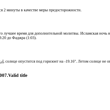
я 2 минуты в качестве меры предосторожности.
то лучшее время для дополнительной молитвы. Исламская ночь на
:20 до Фаджра (1:03).
Новый день по солнечному календарю. Сегодня, إن شاء الله, солнце опустится под горизонт на -19.16°. Лет
07.Valid title