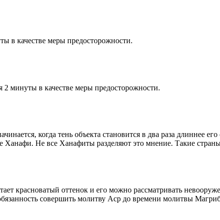
ты в качестве меры предосторожности.
я 2 минуты в качестве меры предосторожности.
чинается, когда тень объекта становится в два раза длиннее ег
ие Ханафи. Не все Ханафиты разделяют это мнение. Такие страны,
етает красноватый оттенок и его можно рассматривать невооруж
 обязанность совершить молитву Аср до времени молитвы Магриб