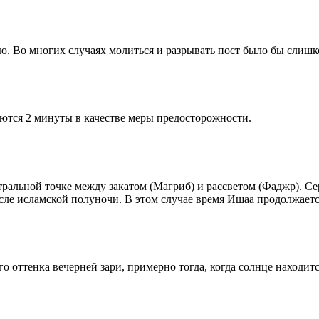
рю. Во многих случаях молиться и разрывать пост было бы слишк
ются 2 минуты в качестве меры предосторожности.
альной точке между закатом (Магриб) и рассветом (Фаджр). Сере
сле исламской полуночи. В этом случае время Ишаа продолжаетс
 оттенка вечерней зари, примерно тогда, когда солнце находитс