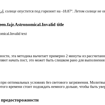
Новый день по солнечному календарю. Сегодня, إن شاء الله, солнце опустится под горизонт на -18.87°. Лет
n.fajr.Astronomical.Invalid title
mical.Invalid text
ности, эта методика вычитает примерно 2 минуты из рассчитанн
ляют начать пост, это может быть слишком рано для выполнения
 при оптимальных условиях без светового загрязнения. Молитвы
этого времени стоит подождать немного дольше, чтобы быть уве
р предосторожности