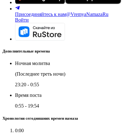
Присоединяйтесь к нам
@VremyaNamazaRu
Войти
Дополнительные времена
Ночная молитва
(Последнее треть ночи)
23:20
-
0:55
Время поста
0:55
-
19:54
Хронология сегодняшних времен намаза
0:00