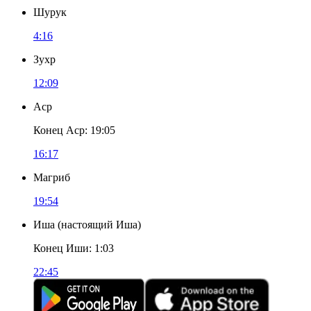
Шурук
4:16
Зухр
12:09
Аср
Конец Аср
:
19:05
16:17
Магриб
19:54
Иша
(
настоящий Иша
)
Конец Иши
:
1:03
22:45