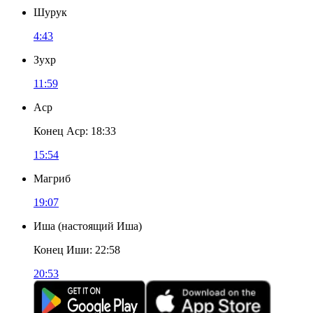
Шурук
4:43
Зухр
11:59
Аср
Конец Аср
:
18:33
15:54
Магриб
19:07
Иша
(
настоящий Иша
)
Конец Иши
:
22:58
20:53