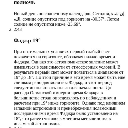
полночь
Новый день по солнечному календарю. Сегодня, إن شاء
الله, солнце опустится под горизонт на -30.37°. Летом
солнце не опустится ниже -23.69°.
2:43
Фаджр 19°
При оптимальных условиях первый слабый свет
появляется на горизонте, обозначая начало времени
Фаджра. Однако это астрономическое явление может
изменяться в зависимости от атмосферных условий. В
результате первый свет может появиться в диапазоне от
19° до 18°. По этой причине в это время может быть ещё
слишком рано для молитвы Фаджр, и этот период
следует использовать только для начала поста. До
распада Османской империи время Фаджра в
большинстве стран определялось по наблюдениям и
расчетам при 19° ниже горизонта. Однако под влиянием
западной астрономии и пренебрежения исламскими
исследованиями время Фаджра было установлено на
18°, что ранее считалось мнением меньшинства в
исламской астрономии.