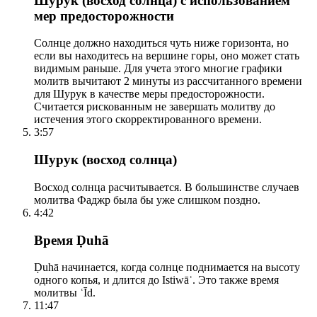
Шурук (восход солнца) с использованием
мер предосторожности
Солнце должно находиться чуть ниже горизонта, но
если вы находитесь на вершине горы, оно может стать
видимым раньше. Для учета этого многие графики
молитв вычитают 2 минуты из рассчитанного времени
для Шурук в качестве меры предосторожности.
Считается рискованным не завершать молитву до
истечения этого скорректированного времени.
3:57
Шурук (восход солнца)
Восход солнца расчитывается. В большинстве случаев
молитва Фаджр была бы уже слишком поздно.
4:42
Время Ḍuhā
Ḍuhā начинается, когда солнце поднимается на высоту
одного копья, и длится до Istiwāʾ. Это также время
молитвы ʿĪd.
11:47