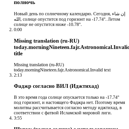
полночь
Новый день по солнечному календарю. Сегодня, إن شاء
الله, солнце опустится под горизонт на -17.74°. Летом
солнце не опустится ниже -10.78°.
0:00
Missing translation (ru-RU)
today.morningNineteen.fajr.Astronomical.Invali
title
Missing translation (ru-RU)
today.morningNineteen.fajr.Astronomical.Invalid text
2:13
Фаджр согласно ВИЛ (Иджтихад)
В это время года солнце опускается только на -17.74°
под горизонт, и настоящего Фаджра нет. Поэтому время
молитвы рассчитывается согласно методу иджтихад, в
соответствии с фатвой Исламской мировой лиги.
3:55