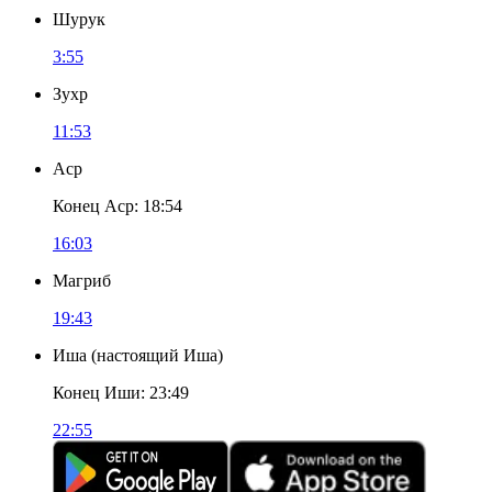
Шурук
3:55
Зухр
11:53
Аср
Конец Аср
:
18:54
16:03
Магриб
19:43
Иша
(
настоящий Иша
)
Конец Иши
:
23:49
22:55