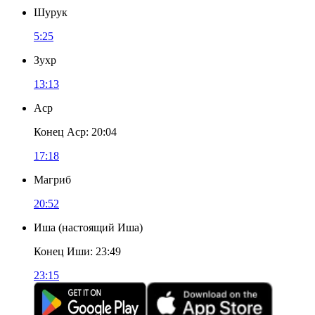
Шурук
5:25
Зухр
13:13
Аср
Конец Аср
:
20:04
17:18
Магриб
20:52
Иша
(
настоящий Иша
)
Конец Иши
:
23:49
23:15