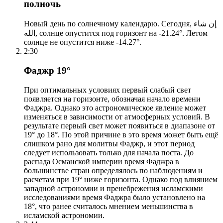
полночь
Новый день по солнечному календарю. Сегодня, إن شاء
الله, солнце опустится под горизонт на -21.24°. Летом
солнце не опустится ниже -14.27°.
2:30
Фаджр 19°
При оптимальных условиях первый слабый свет
появляется на горизонте, обозначая начало времени
Фаджра. Однако это астрономическое явление может
изменяться в зависимости от атмосферных условий. В
результате первый свет может появиться в диапазоне от
19° до 18°. По этой причине в это время может быть ещё
слишком рано для молитвы Фаджр, и этот период
следует использовать только для начала поста. До
распада Османской империи время Фаджра в
большинстве стран определялось по наблюдениям и
расчетам при 19° ниже горизонта. Однако под влиянием
западной астрономии и пренебрежения исламскими
исследованиями время Фаджра было установлено на
18°, что ранее считалось мнением меньшинства в
исламской астрономии.