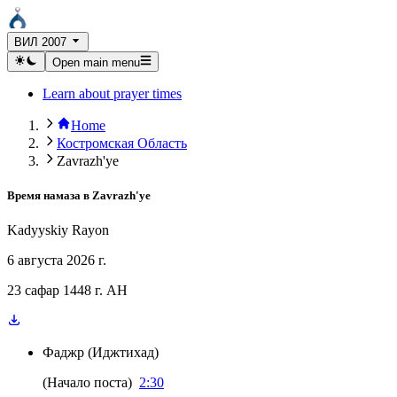
ВИЛ 2007
Open main menu
Learn about prayer times
Home
Костромская Область
Zavrazh'ye
Время намаза в
Zavrazh'ye
Kadyyskiy Rayon
6 августа 2026 г.
23 сафар 1448 г. AH
Фаджр
(
Иджтихад
)
(
Начало поста
)
2:30