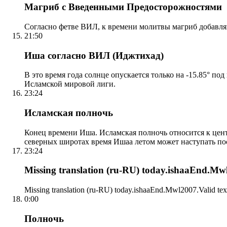
Магриб с Введенными Предосторожностями
Согласно фетве ВИЛ, к времени молитвы магриб добавля
21:50
Иша согласно ВИЛ (Иджтихад)
В это время года солнце опускается только на -15.85° по
Исламской мировой лиги.
23:24
Исламская полночь
Конец времени Иша. Исламская полночь относится к центр
северных широтах время Ишаа летом может наступать по
23:24
Missing translation (ru-RU) today.ishaaEnd.Mwl2
Missing translation (ru-RU) today.ishaaEnd.Mwl2007.Valid tex
0:00
Полночь