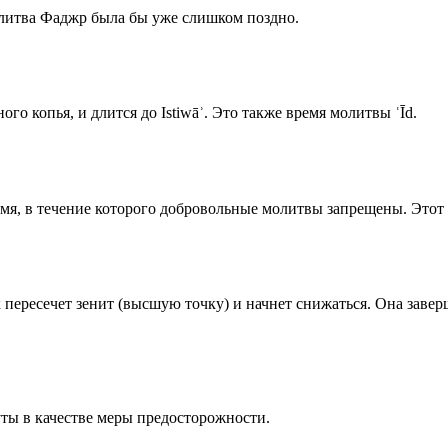
олитва Фаджр была бы уже слишком поздно.
го копья, и длится до Istiwāʾ. Это также время молитвы ʿĪd.
емя, в течение которого добровольные молитвы запрещены. Этот 
к пересечет зенит (высшую точку) и начнет снижаться. Она заве
ты в качестве меры предосторожности.