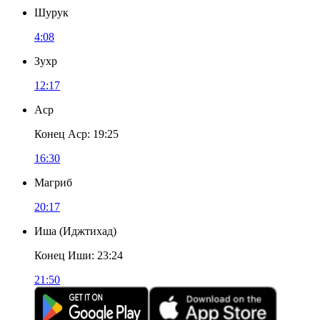
Шурук
4:08
Зухр
12:17
Аср
Конец Аср
:
19:25
16:30
Магриб
20:17
Иша
(
Иджтихад
)
Конец Иши
:
23:24
21:50