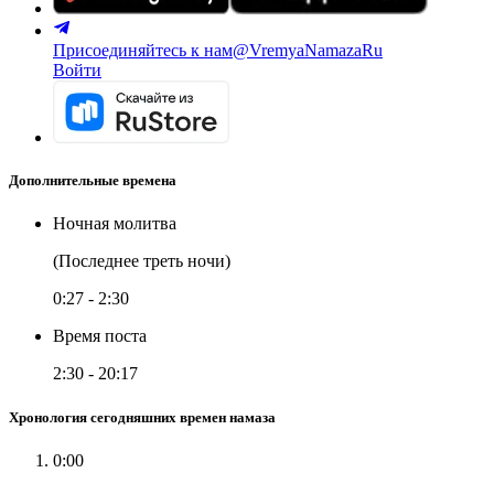
Присоединяйтесь к нам
@VremyaNamazaRu
Войти
Дополнительные времена
Ночная молитва
(Последнее треть ночи)
0:27
-
2:30
Время поста
2:30
-
20:17
Хронология сегодняшних времен намаза
0:00