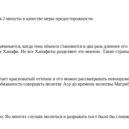
я 2 минуты в качестве меры предосторожности.
чинается, когда тень объекта становится в два раза длиннее ег
ие Ханафи. Не все Ханафиты разделяют это мнение. Такие страны,
етает красноватый оттенок и его можно рассматривать невооруж
 обязанность совершить молитву Аср до времени молитвы Магриб
рю. Во многих случаях молиться и разрывать пост было бы слишк