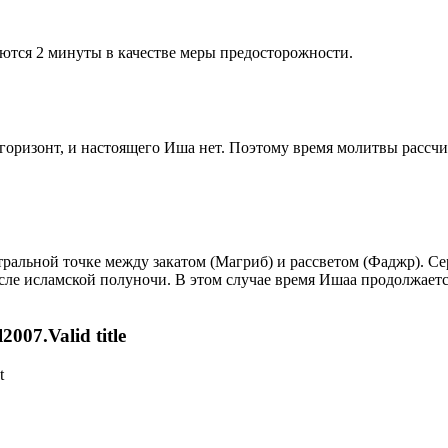
ются 2 минуты в качестве меры предосторожности.
д горизонт, и настоящего Иша нет. Поэтому время молитвы рассч
альной точке между закатом (Магриб) и рассветом (Фаджр). Сере
сле исламской полуночи. В этом случае время Ишаа продолжаетс
007.Valid title
t