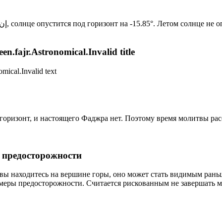
Новый день по солнечному календарю. Сегодня, إن شاء الله, солнце опустится под горизонт на -15.85°. Лет
n.fajr.Astronomical.Invalid title
mical.Invalid text
д горизонт, и настоящего Фаджра нет. Поэтому время молитвы ра
р предосторожности
 вы находитесь на вершине горы, оно может стать видимым рань
меры предосторожности. Считается рискованным не завершать м