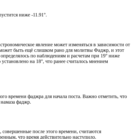
ом солнце не опустится ниже -11.91°.
астрономическое явление может изменяться в зависимости от
я может быть ещё слишком рано для молитвы Фаджр, и этот
 определялось по наблюдениям и расчетам при 19° ниже
становлено на 18°, что ранее считалось мнением
ого времени фаджра для начала поста. Важно отметить, что
 намаза фаджр.
, совершенные после этого времени, считаются
ренным, что время действительно наступило.