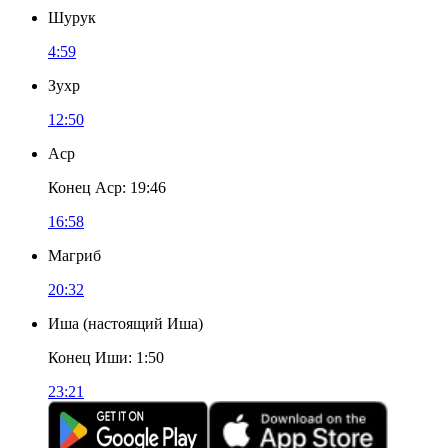
Шурук
4:59
Зухр
12:50
Аср
Конец Аср
:
19:46
16:58
Магриб
20:32
Иша
(
настоящий Иша
)
Конец Иши
:
1:50
23:21