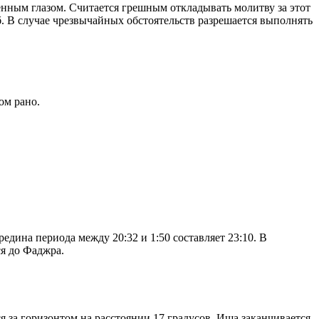
енным глазом. Считается грешным откладывать молитву за этот
. В случае чрезвычайных обстоятельств разрешается выполнять
ом рано.
дина периода между 20:32 и 1:50 составляет 23:10. В
я до Фаджра.
я за горизонтом на расстоянии 17 градусов. Иша заканчивается