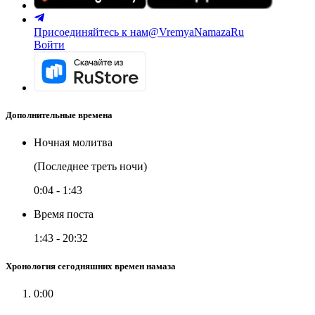
Присоединяйтесь к нам
@VremyaNamazaRu
Войти
Дополнительные времена
Ночная молитва
(Последнее треть ночи)
0:04
-
1:43
Время поста
1:43
-
20:32
Хронология сегодняшних времен намаза
0:00