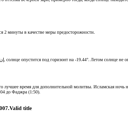
я 2 минуты в качестве меры предосторожности.
Новый день по солнечному календарю. Сегодня, إن شاء الله, солнце опустится под горизонт на -19.44°. Лет
то лучшее время для дополнительной молитвы. Исламская ночь на
04 до Фаджра (1:50).
07.Valid title