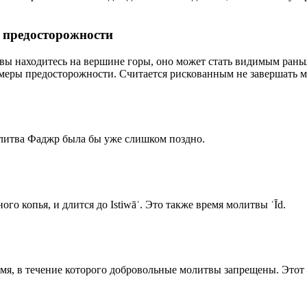
р предосторожности
 вы находитесь на вершине горы, оно может стать видимым рань
меры предосторожности. Считается рискованным не завершать м
олитва Фаджр была бы уже слишком поздно.
го копья, и длится до Istiwāʾ. Это также время молитвы ʿĪd.
емя, в течение которого добровольные молитвы запрещены. Этот 