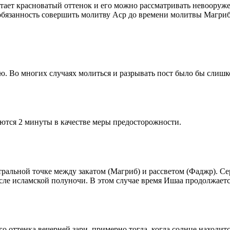
етает красноватый оттенок и его можно рассматривать невооруж
 обязанность совершить молитву Аср до времени молитвы Магриб
рю. Во многих случаях молиться и разрывать пост было бы слишк
ются 2 минуты в качестве меры предосторожности.
альной точке между закатом (Магриб) и рассветом (Фаджр). Сере
сле исламской полуночи. В этом случае время Ишаа продолжаетс
 оттенка вечерней зари, примерно тогда, когда солнце находитс