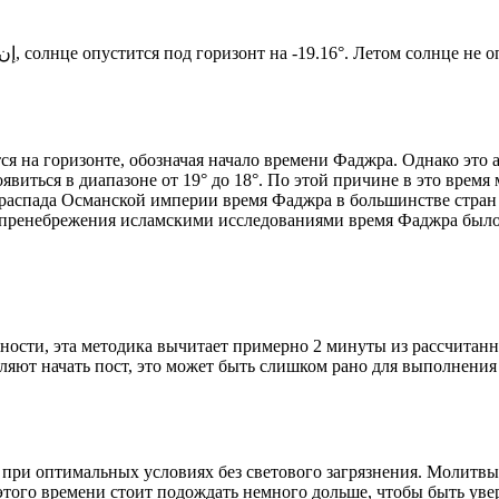
Новый день по солнечному календарю. Сегодня, إن شاء الله, солнце опустится под горизонт на -19.16°. Лет
я на горизонте, обозначая начало времени Фаджра. Однако это 
явиться в диапазоне от 19° до 18°. По этой причине в это врем
До распада Османской империи время Фаджра в большинстве стран
 пренебрежения исламскими исследованиями время Фаджра было у
ности, эта методика вычитает примерно 2 минуты из рассчитанн
ляют начать пост, это может быть слишком рано для выполнения
 при оптимальных условиях без светового загрязнения. Молитвы
этого времени стоит подождать немного дольше, чтобы быть уве