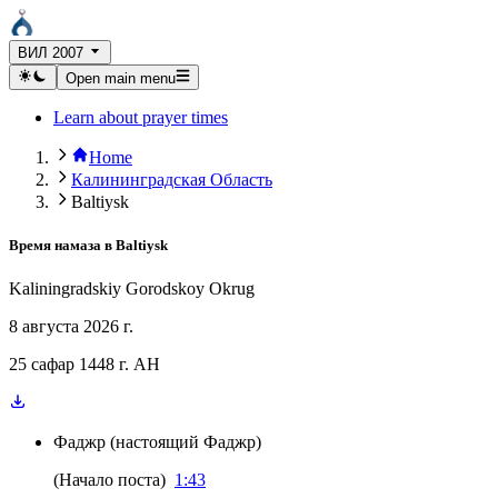
ВИЛ 2007
Open main menu
Learn about prayer times
Home
Калининградская Область
Baltiysk
Время намаза в
Baltiysk
Kaliningradskiy Gorodskoy Okrug
8 августа 2026 г.
25 сафар 1448 г. AH
Фаджр
(
настоящий Фаджр
)
(
Начало поста
)
1:43