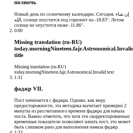
полночь
Новый день по солнечному календарю. Сегодня, إن شاء
الله, солнце опустится под горизонт на -18.83°. Летом
солнце не опустится ниже -11.86°.
0:00
Missing translation (ru-RU)
today.morningNineteen.fajr.Astronomical.Invali
title
Missing translation (ru-RU)
today.morningNineteen.fajr.Astronomical.Invalid text
1:31
фаджр VIL
Пост начинается с фаджра. Однако, как меру
предосторожности, эта методика вычитает примерно 2
минуты из рассчитанного времени фаджра для начала
поста. Важно отметить, что хотя эти скорректированные
временные показатели позволяют начать пост, это может
быть слишком рано для выполнения намаза фаджр.
1:33