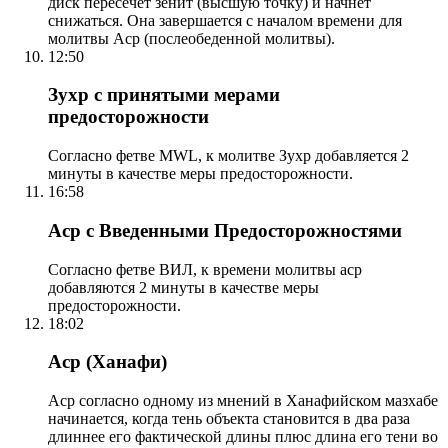
диск пересечет зенит (высшую точку) и начнет
снижаться. Она завершается с началом времени для
молитвы Аср (послеобеденной молитвы).
12:50
Зухр с принятыми мерами
предосторожности
Согласно фетве MWL, к молитве Зухр добавляется 2
минуты в качестве меры предосторожности.
16:58
Аср с Введенными Предосторожностями
Согласно фетве ВИЛ, к времени молитвы аср
добавляются 2 минуты в качестве меры
предосторожности.
18:02
Аср (Ханафи)
Аср согласно одному из мнений в Ханафийском мазхабе
начинается, когда тень объекта становится в два раза
длиннее его фактической длины плюс длина его тени во