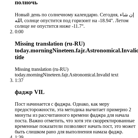
полночь
Новый день по солнечному календарю. Сегодня, إن شاء
الله, солнце опустится под горизонт на -18.94°. Летом
солнце не опустится ниже -11.7°.
0:00
Missing translation (ru-RU)
today.morningNineteen.fajr.Astronomical.Invali
title
Missing translation (ru-RU)
today.morningNineteen.fajr.Astronomical.Invalid text
1:37
фаджр VIL
Пост начинается с фаджра. Однако, как меру
предосторожности, эта методика вычитает примерно 2
минуты из рассчитанного времени фаджра для начала
поста. Важно отметить, что хотя эти скорректированные
временные показатели позволяют начать пост, это может
быть слишком рано для выполнения намаза фаджр.
1:39