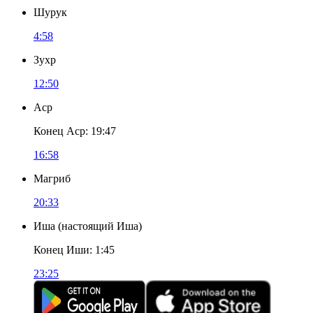
Шурук
4:58
Зухр
12:50
Аср
Конец Аср
:
19:47
16:58
Магриб
20:33
Иша
(
настоящий Иша
)
Конец Иши
:
1:45
23:25