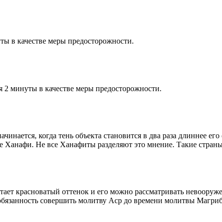
ты в качестве меры предосторожности.
я 2 минуты в качестве меры предосторожности.
чинается, когда тень объекта становится в два раза длиннее ег
ие Ханафи. Не все Ханафиты разделяют это мнение. Такие страны,
етает красноватый оттенок и его можно рассматривать невооруж
 обязанность совершить молитву Аср до времени молитвы Магриб