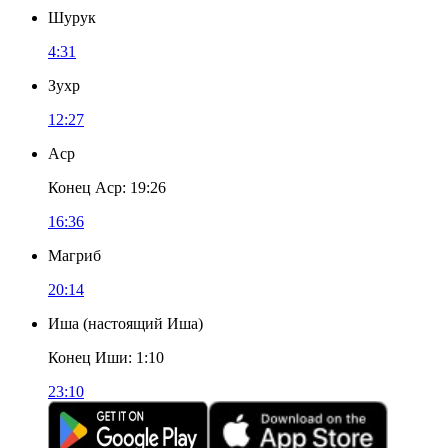
Шурук
4:31
Зухр
12:27
Аср
Конец Аср
:
19:26
16:36
Магриб
20:14
Иша
(
настоящий Иша
)
Конец Иши
:
1:10
23:10