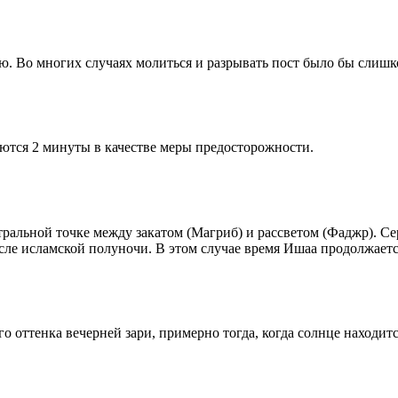
рю. Во многих случаях молиться и разрывать пост было бы слишк
ются 2 минуты в качестве меры предосторожности.
альной точке между закатом (Магриб) и рассветом (Фаджр). Сере
сле исламской полуночи. В этом случае время Ишаа продолжаетс
 оттенка вечерней зари, примерно тогда, когда солнце находитс