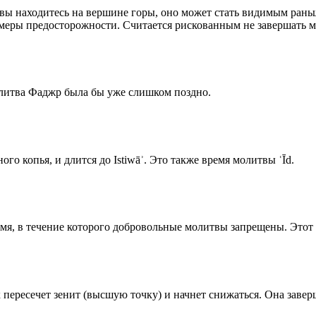
 вы находитесь на вершине горы, оно может стать видимым рань
меры предосторожности. Считается рискованным не завершать м
олитва Фаджр была бы уже слишком поздно.
го копья, и длится до Istiwāʾ. Это также время молитвы ʿĪd.
емя, в течение которого добровольные молитвы запрещены. Этот 
к пересечет зенит (высшую точку) и начнет снижаться. Она заве