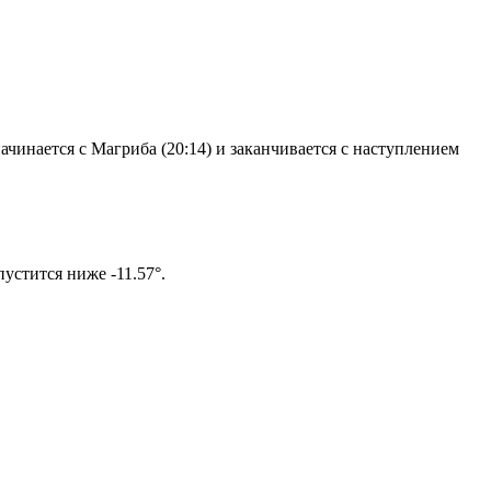
чинается с Магриба (20:14) и заканчивается с наступлением
ом солнце не опустится ниже -11.57°.