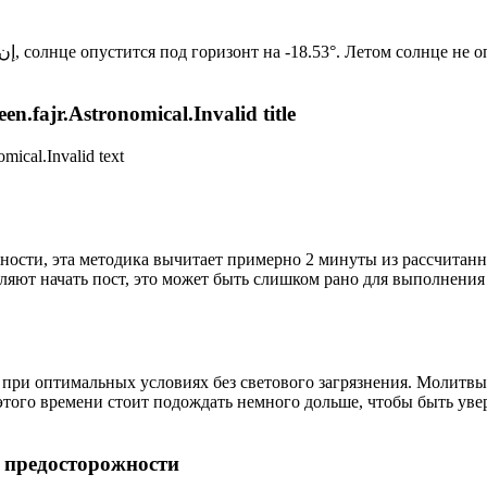
Новый день по солнечному календарю. Сегодня, إن شاء الله, солнце опустится под горизонт на -18.53°. Лет
n.fajr.Astronomical.Invalid title
mical.Invalid text
ности, эта методика вычитает примерно 2 минуты из рассчитанн
ляют начать пост, это может быть слишком рано для выполнения
 при оптимальных условиях без светового загрязнения. Молитвы
этого времени стоит подождать немного дольше, чтобы быть уве
р предосторожности