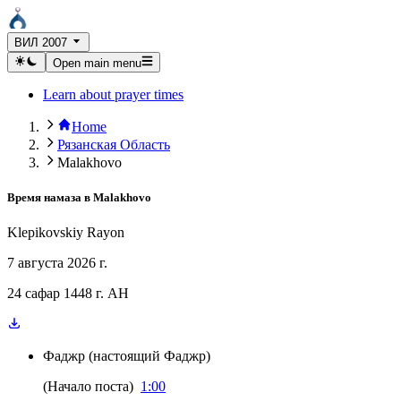
ВИЛ 2007
Open main menu
Learn about prayer times
Home
Рязанская Область
Malakhovo
Время намаза в
Malakhovo
Klepikovskiy Rayon
7 августа 2026 г.
24 сафар 1448 г. AH
Фаджр
(
настоящий Фаджр
)
(
Начало поста
)
1:00