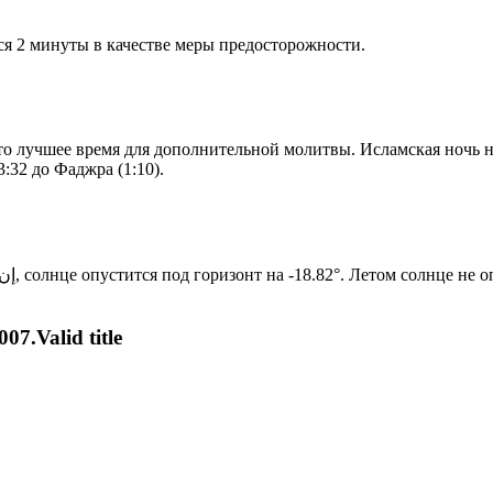
я 2 минуты в качестве меры предосторожности.
то лучшее время для дополнительной молитвы. Исламская ночь на
:32 до Фаджра (1:10).
Новый день по солнечному календарю. Сегодня, إن شاء الله, солнце опустится под горизонт на -18.82°. Лет
07.Valid title