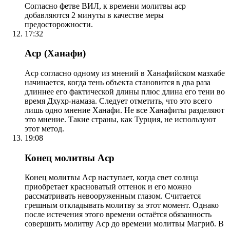
Согласно фетве ВИЛ, к времени молитвы аср
добавляются 2 минуты в качестве меры
предосторожности.
17:32
Аср (Ханафи)
Аср согласно одному из мнений в Ханафийском мазхабе
начинается, когда тень объекта становится в два раза
длиннее его фактической длины плюс длина его тени во
время Дхухр-намаза. Следует отметить, что это всего
лишь одно мнение Ханафи. Не все Ханафиты разделяют
это мнение. Такие страны, как Турция, не используют
этот метод.
19:08
Конец молитвы Аср
Конец молитвы Аср наступает, когда свет солнца
приобретает красноватый оттенок и его можно
рассматривать невооруженным глазом. Считается
грешным откладывать молитву за этот момент. Однако
после истечения этого времени остаётся обязанность
совершить молитву Аср до времени молитвы Магриб. В