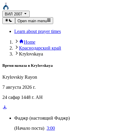
ВИЛ 2007
Open main menu
Learn about prayer times
Home
Краснодарский край
Krylovskaya
Время намаза в
Krylovskaya
Krylovskiy Rayon
7 августа 2026 г.
24 сафар 1448 г. AH
Фаджр
(
настоящий Фаджр
)
(
Начало поста
)
3:00