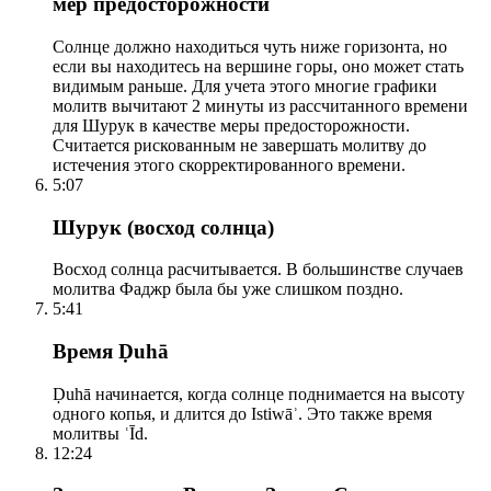
мер предосторожности
Солнце должно находиться чуть ниже горизонта, но
если вы находитесь на вершине горы, оно может стать
видимым раньше. Для учета этого многие графики
молитв вычитают 2 минуты из рассчитанного времени
для Шурук в качестве меры предосторожности.
Считается рискованным не завершать молитву до
истечения этого скорректированного времени.
5:07
Шурук (восход солнца)
Восход солнца расчитывается. В большинстве случаев
молитва Фаджр была бы уже слишком поздно.
5:41
Время Ḍuhā
Ḍuhā начинается, когда солнце поднимается на высоту
одного копья, и длится до Istiwāʾ. Это также время
молитвы ʿĪd.
12:24