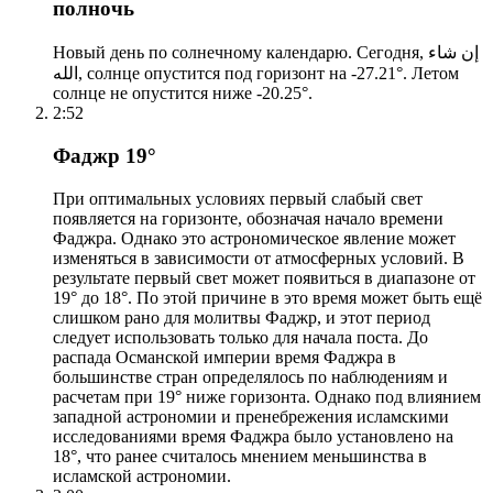
полночь
Новый день по солнечному календарю. Сегодня, إن شاء
الله, солнце опустится под горизонт на -27.21°. Летом
солнце не опустится ниже -20.25°.
2:52
Фаджр 19°
При оптимальных условиях первый слабый свет
появляется на горизонте, обозначая начало времени
Фаджра. Однако это астрономическое явление может
изменяться в зависимости от атмосферных условий. В
результате первый свет может появиться в диапазоне от
19° до 18°. По этой причине в это время может быть ещё
слишком рано для молитвы Фаджр, и этот период
следует использовать только для начала поста. До
распада Османской империи время Фаджра в
большинстве стран определялось по наблюдениям и
расчетам при 19° ниже горизонта. Однако под влиянием
западной астрономии и пренебрежения исламскими
исследованиями время Фаджра было установлено на
18°, что ранее считалось мнением меньшинства в
исламской астрономии.