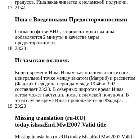
градусов. Иша заканчивается к исламской полуночи.
21:41
Иша с Введенными Предосторожностями
Согласно фетве ВИЛ, к времени молитвы иша
добавляются 2 минуты в качестве меры
предосторожности.
23:23
Исламская полночь
Конец времени Иша. Исламская полночь относится к
центральной точке между закатом (Магриб) и рассветом
(Фаджр). Середина периода между 19:46 и 3:02
составляет 23:23. В северных широтах время Ишаа
летом может наступать после исламской полуночи. В
этом случае время Ишаа продолжается до Фаджра.
23:23
Missing translation (ru-RU)
today.ishaaEnd.Mwl2007.Valid title
Missing translation (ru-RU) today.ishaaEnd.Mwl2007.Valid