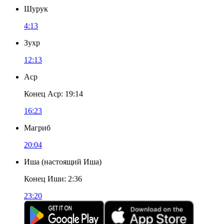
Шурук
4:13
Зухр
12:13
Аср
Конец Аср
:
19:14
16:23
Магриб
20:04
Иша
(
настоящий Иша
)
Конец Иши
:
2:36
23:20