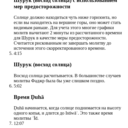
Шурук (восход солнца) с использованием
мер предосторожности
Солнце должно находиться чуть ниже горизонта, но
если вы находитесь на вершине горы, оно может стать
видимым раньше. Для учета этого многие графики
молитв вычитают 2 минуты из рассчитанного времени
для Шурук в качестве меры предосторожности.
Считается рискованным не завершать молитву до
истечения этого скорректированного времени.
4:15
Шурук (восход солнца)
Восход солнца расчитывается. В большинстве случаев
молитва Фаджр была бы уже слишком поздно.
5:02
Время Ḍuhā
Ḍuhā начинается, когда солнце поднимается на высоту
одного копья, и длится до Istiwāʾ. Это также время
молитвы ʿĪd.
12:07