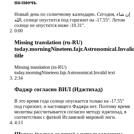
полночь
Новый день по солнечному календарю. Сегодня, إن شاء
الله, солнце опустится под горизонт на -17.55°. Летом
солнце не опустится ниже -10.31°.
0:00
Missing translation (ru-RU)
today.morningNineteen.fajr.Astronomical.Invali
title
Missing translation (ru-RU)
today.morningNineteen.fajr.Astronomical.Invalid text
2:34
Фаджр согласно ВИЛ (Иджтихад)
В это время года солнце опускается только на -17.55°
под горизонт, и настоящего Фаджра нет. Поэтому время
молитвы рассчитывается согласно методу иджтихад, в
соответствии с фатвой Исламской мировой лиги.
4:13