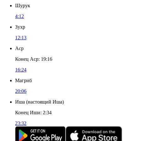
Шурук
4:12
Зухр
12:13
Аср
Конец Аср
:
19:16
16:24
Магриб
20:06
Иша
(
настоящий Иша
)
Конец Иши
:
2:34
23:32