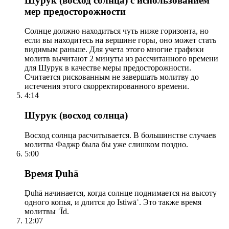
Шурук (восход солнца) с использованием
мер предосторожности
Солнце должно находиться чуть ниже горизонта, но
если вы находитесь на вершине горы, оно может стать
видимым раньше. Для учета этого многие графики
молитв вычитают 2 минуты из рассчитанного времени
для Шурук в качестве меры предосторожности.
Считается рискованным не завершать молитву до
истечения этого скорректированного времени.
4:14
Шурук (восход солнца)
Восход солнца расчитывается. В большинстве случаев
молитва Фаджр была бы уже слишком поздно.
5:00
Время Ḍuhā
Ḍuhā начинается, когда солнце поднимается на высоту
одного копья, и длится до Istiwāʾ. Это также время
молитвы ʿĪd.
12:07