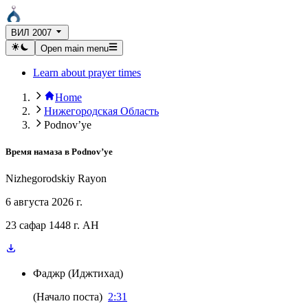
ВИЛ 2007
Open main menu
Learn about prayer times
Home
Нижегородская Область
Podnov’ye
Время намаза в
Podnov’ye
Nizhegorodskiy Rayon
6 августа 2026 г.
23 сафар 1448 г. AH
Фаджр
(
Иджтихад
)
(
Начало поста
)
2:31