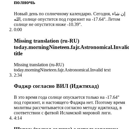
полночь
Новый день по солнечному календарю. Сегодня, إن شاء
الله, солнце опустится под горизонт на -17.64°. Летом
солнце не опустится ниже -10.39°.
0:00
Missing translation (ru-RU)
today.morningNineteen.fajr.Astronomical.Invali
title
Missing translation (ru-RU)
today.morningNineteen.fajr.Astronomical.Invalid text
2:34
Фаджр согласно ВИЛ (Иджтихад)
В это время года солнце опускается только на -17.64°
под горизонт, и настоящего Фаджра нет. Поэтому время
молитвы рассчитывается согласно методу иджтихад, в
соответствии с фатвой Исламской мировой лиги.
4:14