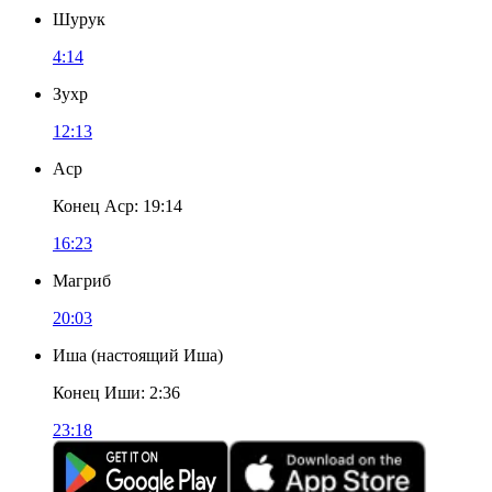
Шурук
4:14
Зухр
12:13
Аср
Конец Аср
:
19:14
16:23
Магриб
20:03
Иша
(
настоящий Иша
)
Конец Иши
:
2:36
23:18