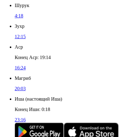
Шурук
4:18
Зухр
12:15
Аср
Конец Аср
:
19:14
16:24
Магриб
20:03
Иша
(
настоящий Иша
)
Конец Иши
:
0:18
23:16