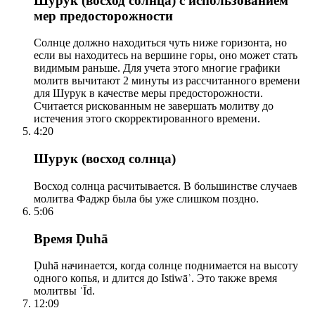
Шурук (восход солнца) с использованием
мер предосторожности
Солнце должно находиться чуть ниже горизонта, но
если вы находитесь на вершине горы, оно может стать
видимым раньше. Для учета этого многие графики
молитв вычитают 2 минуты из рассчитанного времени
для Шурук в качестве меры предосторожности.
Считается рискованным не завершать молитву до
истечения этого скорректированного времени.
4:20
Шурук (восход солнца)
Восход солнца расчитывается. В большинстве случаев
молитва Фаджр была бы уже слишком поздно.
5:06
Время Ḍuhā
Ḍuhā начинается, когда солнце поднимается на высоту
одного копья, и длится до Istiwāʾ. Это также время
молитвы ʿĪd.
12:09