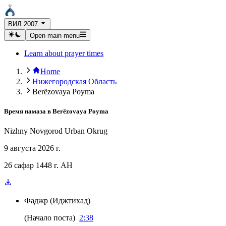
ВИЛ 2007
Open main menu
Learn about prayer times
Home
Нижегородская Область
Berëzovaya Poyma
Время намаза в
Berëzovaya Poyma
Nizhny Novgorod Urban Okrug
9 августа 2026 г.
26 сафар 1448 г. AH
Фаджр
(
Иджтихад
)
(
Начало поста
)
2:38