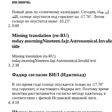
полночь
Новый день по солнечному календарю. Сегодня, إن شاء
الله, солнце опустится под горизонт на -17.76°. Летом
солнце не опустится ниже -10.23°.
0:00
Missing translation (ru-RU)
today.morningNineteen.fajr.Astronomical.Invali
title
Missing translation (ru-RU)
today.morningNineteen.fajr.Astronomical.Invalid text
2:38
Фаджр согласно ВИЛ (Иджтихад)
В это время года солнце опускается только на -17.76°
под горизонт, и настоящего Фаджра нет. Поэтому время
молитвы рассчитывается согласно методу иджтихад, в
соответствии с фатвой Исламской мировой лиги.
4:18