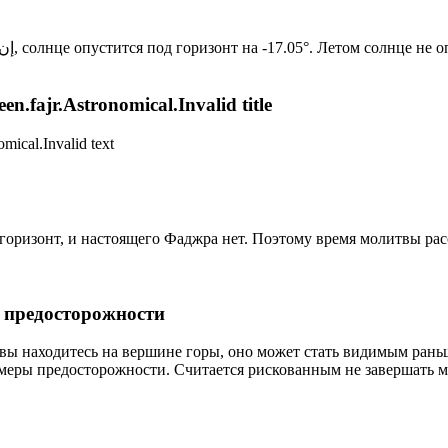
Новый день по солнечному календарю. Сегодня, إن شاء الله, солнце опустится под горизонт на -17.05°. Ле
n.fajr.Astronomical.Invalid title
mical.Invalid text
д горизонт, и настоящего Фаджра нет. Поэтому время молитвы ра
р предосторожности
 вы находитесь на вершине горы, оно может стать видимым рань
меры предосторожности. Считается рискованным не завершать м