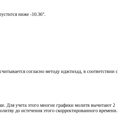
том солнце не опустится ниже -10.36°.
ссчитывается согласно методу иджтихад, в соответствии с
ше. Для учета этого многие графики молитв вычитают 2
олитву до истечения этого скорректированного времени.