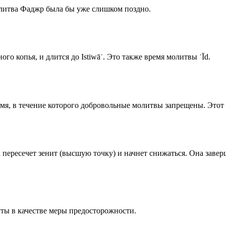
олитва Фаджр была бы уже слишком поздно.
го копья, и длится до Istiwāʾ. Это также время молитвы ʿĪd.
емя, в течение которого добровольные молитвы запрещены. Этот 
к пересечет зенит (высшую точку) и начнет снижаться. Она заве
ты в качестве меры предосторожности.