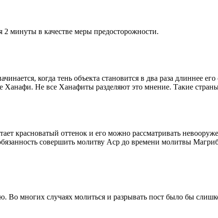
я 2 минуты в качестве меры предосторожности.
чинается, когда тень объекта становится в два раза длиннее ег
ие Ханафи. Не все Ханафиты разделяют это мнение. Такие страны,
етает красноватый оттенок и его можно рассматривать невооруж
 обязанность совершить молитву Аср до времени молитвы Магриб
рю. Во многих случаях молиться и разрывать пост было бы слишк