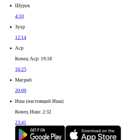
Шурук
4:10
Зухр
12:14
Аср
Конец Аср
:
19:18
16:25
Магриб
20:09
Иша
(
настоящий Иша
)
Конец Иши
:
2:32
23:41