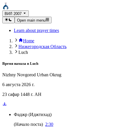
ВИЛ 2007
Open main menu
Learn about prayer times
Home
Нижегородская Область
Luch
Время намаза в
Luch
Nizhny Novgorod Urban Okrug
6 августа 2026 г.
23 сафар 1448 г. AH
Фаджр
(
Иджтихад
)
(
Начало поста
)
2:30