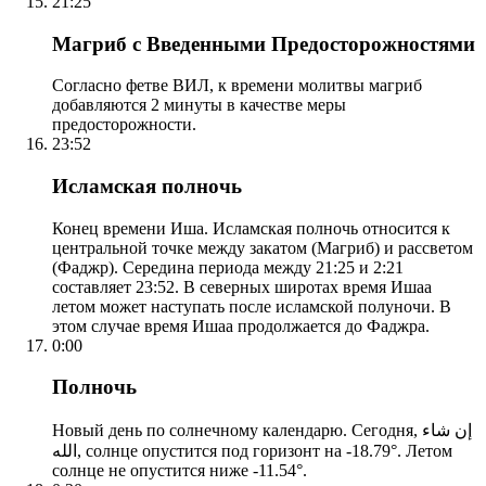
21:25
Магриб с Введенными Предосторожностями
Согласно фетве ВИЛ, к времени молитвы магриб
добавляются 2 минуты в качестве меры
предосторожности.
23:52
Исламская полночь
Конец времени Иша. Исламская полночь относится к
центральной точке между закатом (Магриб) и рассветом
(Фаджр). Середина периода между 21:25 и 2:21
составляет 23:52. В северных широтах время Ишаа
летом может наступать после исламской полуночи. В
этом случае время Ишаа продолжается до Фаджра.
0:00
Полночь
Новый день по солнечному календарю. Сегодня, إن شاء
الله, солнце опустится под горизонт на -18.79°. Летом
солнце не опустится ниже -11.54°.