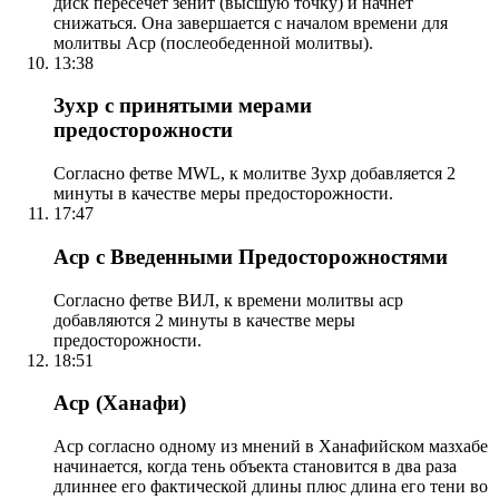
диск пересечет зенит (высшую точку) и начнет
снижаться. Она завершается с началом времени для
молитвы Аср (послеобеденной молитвы).
13:38
Зухр с принятыми мерами
предосторожности
Согласно фетве MWL, к молитве Зухр добавляется 2
минуты в качестве меры предосторожности.
17:47
Аср с Введенными Предосторожностями
Согласно фетве ВИЛ, к времени молитвы аср
добавляются 2 минуты в качестве меры
предосторожности.
18:51
Аср (Ханафи)
Аср согласно одному из мнений в Ханафийском мазхабе
начинается, когда тень объекта становится в два раза
длиннее его фактической длины плюс длина его тени во