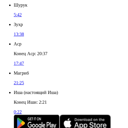
Шурук
5:42
Зухр
13:38
Аср
Конец Аср
:
20:37
17:47
Магриб
21:25
Иша
(
настоящий Иша
)
Конец Иши
:
2:21
0:22