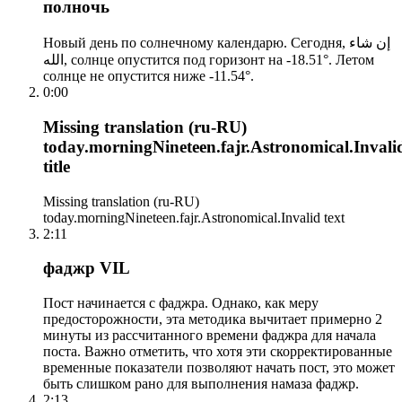
полночь
Новый день по солнечному календарю. Сегодня, إن شاء
الله, солнце опустится под горизонт на -18.51°. Летом
солнце не опустится ниже -11.54°.
0:00
Missing translation (ru-RU)
today.morningNineteen.fajr.Astronomical.Invali
title
Missing translation (ru-RU)
today.morningNineteen.fajr.Astronomical.Invalid text
2:11
фаджр VIL
Пост начинается с фаджра. Однако, как меру
предосторожности, эта методика вычитает примерно 2
минуты из рассчитанного времени фаджра для начала
поста. Важно отметить, что хотя эти скорректированные
временные показатели позволяют начать пост, это может
быть слишком рано для выполнения намаза фаджр.
2:13