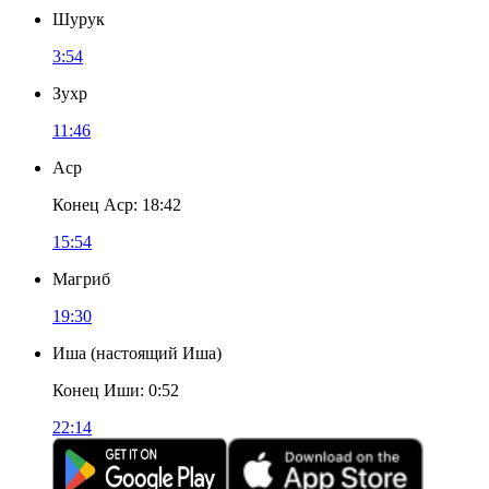
Шурук
3:54
Зухр
11:46
Аср
Конец Аср
:
18:42
15:54
Магриб
19:30
Иша
(
настоящий Иша
)
Конец Иши
:
0:52
22:14