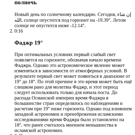
полночь
Новый день по солнечному календарю. Сегодня, إن شاء
الله, солнце опустится под горизонт на -19.39°. Летом
солнце не опустится ниже -12.14°.
0:16
Фаджр 19°
При оптимальных условиях первый слабый свет
появляется на горизонте, обозначая начало времени
Фаджра. Однако это астрономическое явление может
изменяться в зависимости от атмосферных условий. В
результате первый свет может появиться в диапазоне от
19° до 18°. По этой причине в это время может быть ещё
слишком рано для молитвы Фаджр, и этот период
следует использовать только для начала поста. До
распада Османской империи время Фаджра в
большинстве стран определялось по наблюдениям и
расчетам при 19° ниже горизонта. Однако под влиянием
западной астрономии и пренебрежения исламскими
исследованиями время Фаджра было установлено на
18°, что ранее считалось мнением меньшинства в
исламской астрономии.