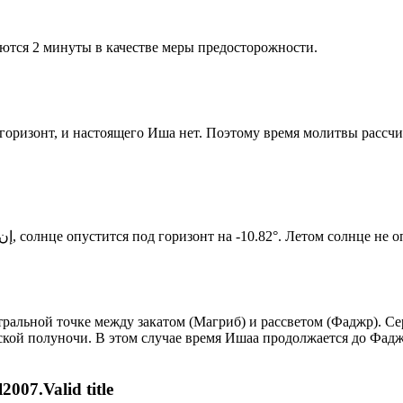
ются 2 минуты в качестве меры предосторожности.
д горизонт, и настоящего Иша нет. Поэтому время молитвы рассч
Новый день по солнечному календарю. Сегодня, إن شاء الله, солнце опустится под горизонт на -10.82°. Лет
альной точке между закатом (Магриб) и рассветом (Фаджр). Сер
ской полуночи. В этом случае время Ишаа продолжается до Фадж
007.Valid title