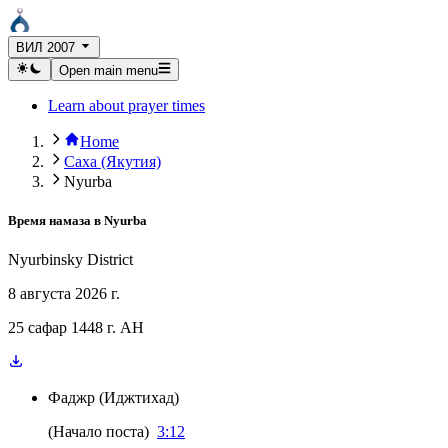
ВИЛ 2007
Open main menu
Learn about prayer times
Home
Саха (Якутия)
Nyurba
Время намаза в
Nyurba
Nyurbinsky District
8 августа 2026 г.
25 сафар 1448 г. AH
Фаджр
(
Иджтихад
)
(
Начало поста
)
3:12