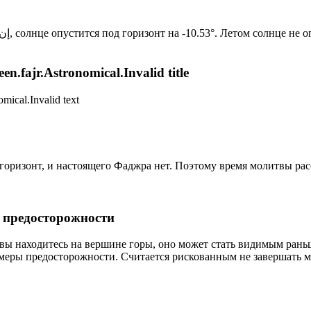
Новый день по солнечному календарю. Сегодня, إن شاء الله, солнце опустится под горизонт на -10.53°. Лет
n.fajr.Astronomical.Invalid title
mical.Invalid text
д горизонт, и настоящего Фаджра нет. Поэтому время молитвы ра
р предосторожности
 вы находитесь на вершине горы, оно может стать видимым рань
меры предосторожности. Считается рискованным не завершать м