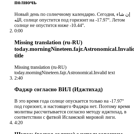
полночь
Новый день по солнечному календарю. Сегодня, إن شاء
الله, солнце опустится под горизонт на -17.97°. Летом
солнце не опустится ниже -10.44°.
0:00
Missing translation (ru-RU)
today.morningNineteen.fajr.Astronomical.Invali
title
Missing translation (ru-RU)
today.morningNineteen.fajr.Astronomical.Invalid text
2:40
Фаджр согласно ВИЛ (Иджтихад)
В это время года солнце опускается только на -17.97°
под горизонт, и настоящего Фаджра нет. Поэтому время
молитвы рассчитывается согласно методу иджтихад, в
соответствии с фатвой Исламской мировой лиги.
4:20