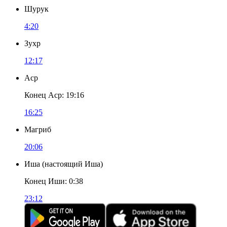
Шурук
4:20
Зухр
12:17
Аср
Конец Аср
:
19:16
16:25
Магриб
20:06
Иша
(
настоящий Иша
)
Конец Иши
:
0:38
23:12