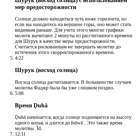
Шурук (восход солнца) с использованием
мер предосторожности
Солнце должно находиться чуть ниже горизонта, но
если вы находитесь на вершине горы, оно может стать
видимым раньше. Для учета этого многие графики
молитв вычитают 2 минуты из рассчитанного времени
для Шурук в качестве меры предосторожности.
Считается рискованным не завершать молитву до
истечения этого скорректированного времени.
4:22
Шурук (восход солнца)
Восход солнца расчитывается. В большинстве случаев
молитва Фаджр была бы уже слишком поздно.
5:08
Время Ḍuhā
Ḍuhā начинается, когда солнце поднимается на высоту
одного копья, и длится до Istiwāʾ. Это также время
молитвы ʿĪd.
12:11