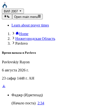
ВИЛ 2007
Open main menu
Learn about prayer times
Home
Нижегородская Область
Pavlovo
Время намаза в
Pavlovo
Pavlovskiy Rayon
6 августа 2026 г.
23 сафар 1448 г. AH
Фаджр
(
Иджтихад
)
(
Начало поста
)
2:34