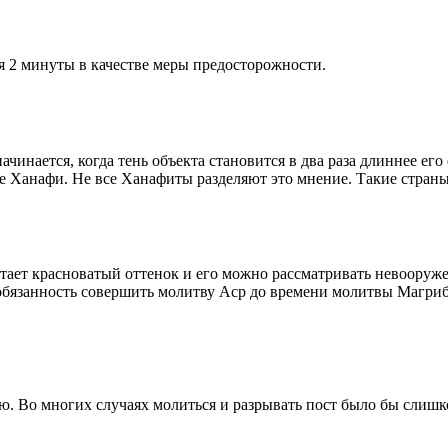
я 2 минуты в качестве меры предосторожности.
чинается, когда тень объекта становится в два раза длиннее ег
ие Ханафи. Не все Ханафиты разделяют это мнение. Такие страны,
етает красноватый оттенок и его можно рассматривать невооруж
 обязанность совершить молитву Аср до времени молитвы Магриб
рю. Во многих случаях молиться и разрывать пост было бы слишк