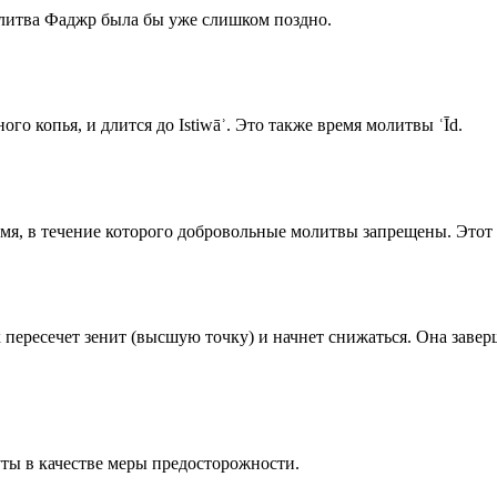
олитва Фаджр была бы уже слишком поздно.
го копья, и длится до Istiwāʾ. Это также время молитвы ʿĪd.
емя, в течение которого добровольные молитвы запрещены. Этот 
к пересечет зенит (высшую точку) и начнет снижаться. Она заве
ты в качестве меры предосторожности.