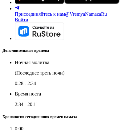
Присоединяйтесь к нам
@VremyaNamazaRu
Войти
Дополнительные времена
Ночная молитва
(Последнее треть ночи)
0:28
-
2:34
Время поста
2:34
-
20:11
Хронология сегодняшних времен намаза
0:00