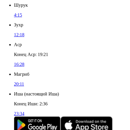
Шурук
4:15
Зухр
12:18
Аср
Конец Аср
:
19:21
16:28
Магриб
20:11
Иша
(
настоящий Иша
)
Конец Иши
:
2:36
23:34