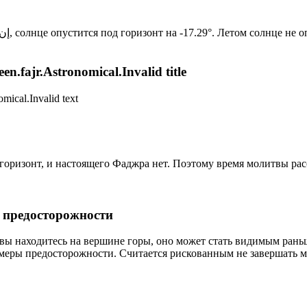
Новый день по солнечному календарю. Сегодня, إن شاء الله, солнце опустится под горизонт на -17.29°. Лет
n.fajr.Astronomical.Invalid title
mical.Invalid text
д горизонт, и настоящего Фаджра нет. Поэтому время молитвы ра
р предосторожности
 вы находитесь на вершине горы, оно может стать видимым рань
меры предосторожности. Считается рискованным не завершать м