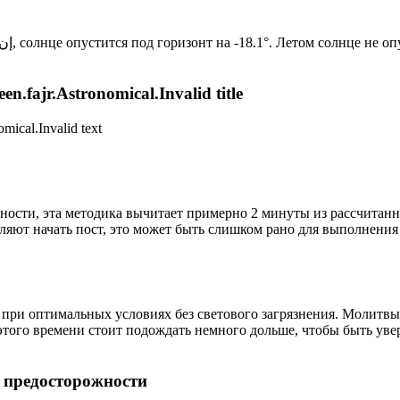
Новый день по солнечному календарю. Сегодня, إن شاء الله, солнце опустится под горизонт на -18.1°. Лето
n.fajr.Astronomical.Invalid title
mical.Invalid text
ности, эта методика вычитает примерно 2 минуты из рассчитанн
ляют начать пост, это может быть слишком рано для выполнения
 при оптимальных условиях без светового загрязнения. Молитвы
этого времени стоит подождать немного дольше, чтобы быть уве
р предосторожности