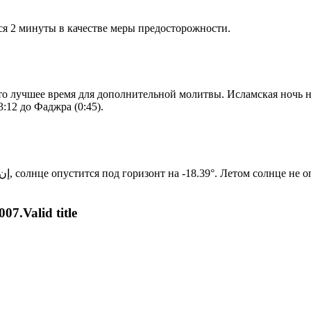
я 2 минуты в качестве меры предосторожности.
то лучшее время для дополнительной молитвы. Исламская ночь на
:12 до Фаджра (0:45).
Новый день по солнечному календарю. Сегодня, إن شاء الله, солнце опустится под горизонт на -18.39°. Ле
07.Valid title