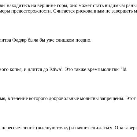
 вы находитесь на вершине горы, оно может стать видимым рань
меры предосторожности. Считается рискованным не завершать м
олитва Фаджр была бы уже слишком поздно.
го копья, и длится до Istiwāʾ. Это также время молитвы ʿĪd.
емя, в течение которого добровольные молитвы запрещены. Этот 
к пересечет зенит (высшую точку) и начнет снижаться. Она заве