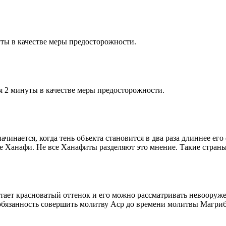
ты в качестве меры предосторожности.
я 2 минуты в качестве меры предосторожности.
чинается, когда тень объекта становится в два раза длиннее ег
ие Ханафи. Не все Ханафиты разделяют это мнение. Такие страны,
етает красноватый оттенок и его можно рассматривать невооруж
 обязанность совершить молитву Аср до времени молитвы Магриб