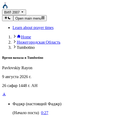
ВИЛ 2007
Open main menu
Learn about prayer times
Home
Нижегородская Область
Tumbotino
Время намаза в
Tumbotino
Pavlovskiy Rayon
9 августа 2026 г.
26 сафар 1448 г. AH
Фаджр
(
настоящий Фаджр
)
(
Начало поста
)
0:27