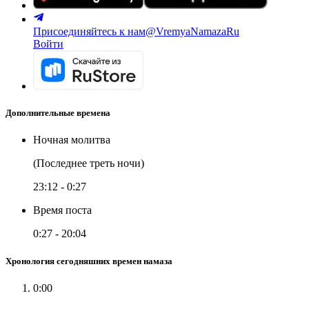
Присоединяйтесь к нам
@VremyaNamazaRu
Войти
Дополнительные времена
Ночная молитва
(Последнее треть ночи)
23:12
-
0:27
Время поста
0:27
-
20:04
Хронология сегодняшних времен намаза
0:00