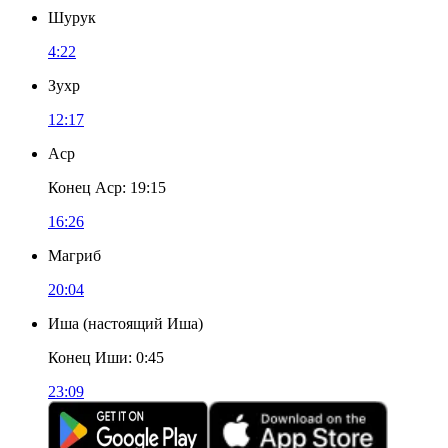
Шурук
4:22
Зухр
12:17
Аср
Конец Аср
:
19:15
16:26
Магриб
20:04
Иша
(
настоящий Иша
)
Конец Иши
:
0:45
23:09