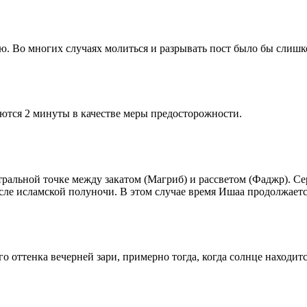
рю. Во многих случаях молиться и разрывать пост было бы слишк
ются 2 минуты в качестве меры предосторожности.
альной точке между закатом (Магриб) и рассветом (Фаджр). Сере
сле исламской полуночи. В этом случае время Ишаа продолжаетс
 оттенка вечерней зари, примерно тогда, когда солнце находитс