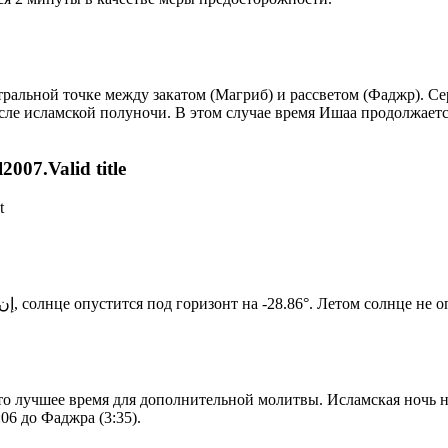
альной точке между закатом (Магриб) и рассветом (Фаджр). Сере
сле исламской полуночи. В этом случае время Ишаа продолжаетс
007.Valid title
t
Новый день по солнечному календарю. Сегодня, إن شاء الله, солнце опустится под горизонт на -28.86°. Ле
то лучшее время для дополнительной молитвы. Исламская ночь на
06 до Фаджра (3:35).