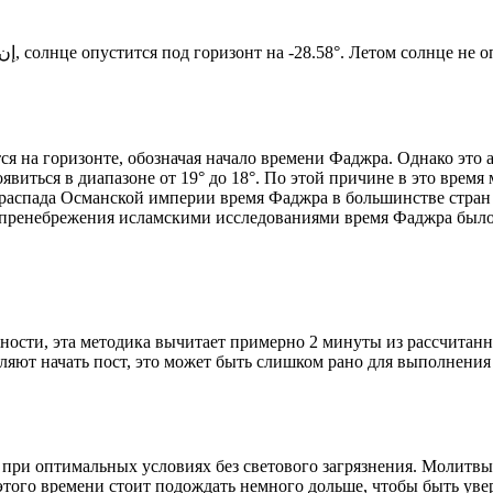
Новый день по солнечному календарю. Сегодня, إن شاء الله, солнце опустится под горизонт на -28.58°. Ле
я на горизонте, обозначая начало времени Фаджра. Однако это 
явиться в диапазоне от 19° до 18°. По этой причине в это врем
До распада Османской империи время Фаджра в большинстве стран
 пренебрежения исламскими исследованиями время Фаджра было у
ности, эта методика вычитает примерно 2 минуты из рассчитанн
ляют начать пост, это может быть слишком рано для выполнения
 при оптимальных условиях без светового загрязнения. Молитвы
этого времени стоит подождать немного дольше, чтобы быть уве