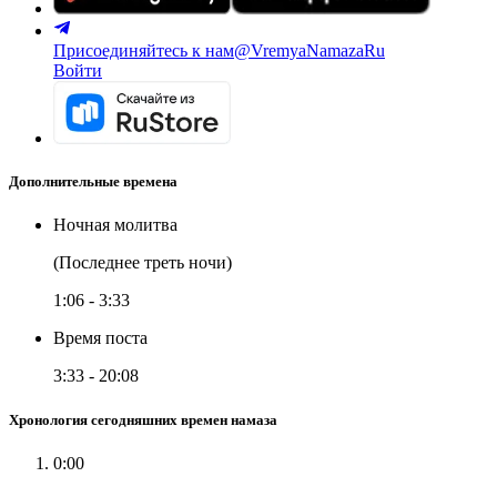
Присоединяйтесь к нам
@VremyaNamazaRu
Войти
Дополнительные времена
Ночная молитва
(Последнее треть ночи)
1:06
-
3:33
Время поста
3:33
-
20:08
Хронология сегодняшних времен намаза
0:00