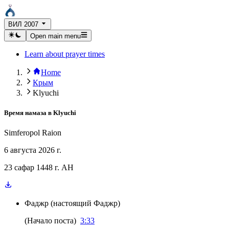
ВИЛ 2007
Open main menu
Learn about prayer times
Home
Крым
Klyuchi
Время намаза в
Klyuchi
Simferopol Raion
6 августа 2026 г.
23 сафар 1448 г. AH
Фаджр
(
настоящий Фаджр
)
(
Начало поста
)
3:33