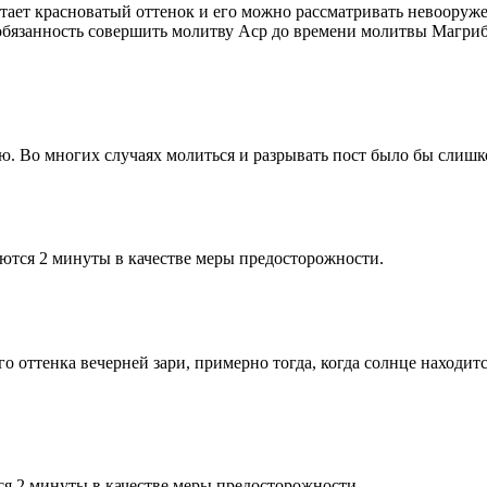
етает красноватый оттенок и его можно рассматривать невооруж
 обязанность совершить молитву Аср до времени молитвы Магриб
рю. Во многих случаях молиться и разрывать пост было бы слишк
ются 2 минуты в качестве меры предосторожности.
 оттенка вечерней зари, примерно тогда, когда солнце находитс
я 2 минуты в качестве меры предосторожности.