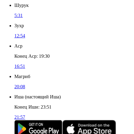
Шурук
5:31
Зухр
12:54
Аср
Конец Аср
:
19:30
16:51
Магриб
20:08
Иша
(
настоящий Иша
)
Конец Иши
:
23:51
21:57