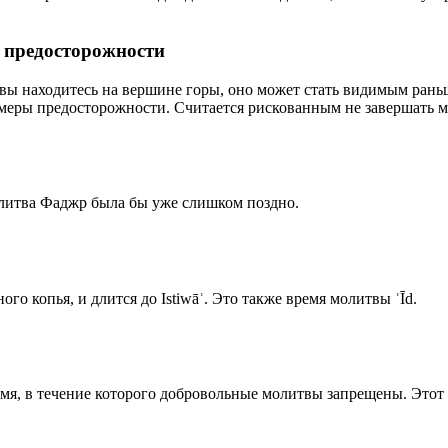
р предосторожности
 вы находитесь на вершине горы, оно может стать видимым рань
меры предосторожности. Считается рискованным не завершать м
олитва Фаджр была бы уже слишком поздно.
го копья, и длится до Istiwāʾ. Это также время молитвы ʿĪd.
емя, в течение которого добровольные молитвы запрещены. Этот 