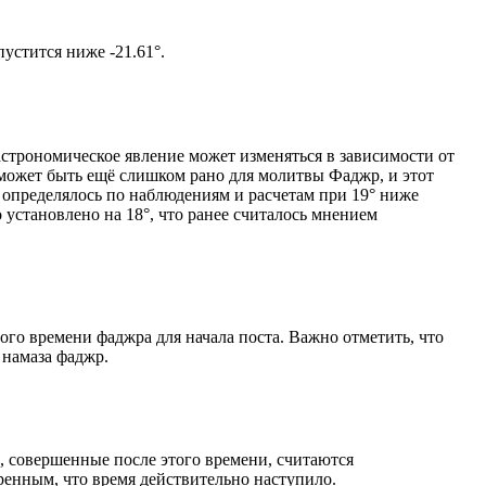
том солнце не опустится ниже -21.61°.
астрономическое явление может изменяться в зависимости от
я может быть ещё слишком рано для молитвы Фаджр, и этот
 определялось по наблюдениям и расчетам при 19° ниже
становлено на 18°, что ранее считалось мнением
ого времени фаджра для начала поста. Важно отметить, что
 намаза фаджр.
, совершенные после этого времени, считаются
ренным, что время действительно наступило.