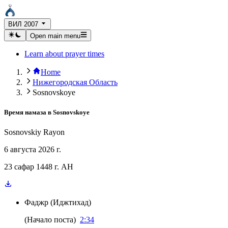
ВИЛ 2007
Open main menu
Learn about prayer times
Home
Нижегородская Область
Sosnovskoye
Время намаза в
Sosnovskoye
Sosnovskiy Rayon
6 августа 2026 г.
23 сафар 1448 г. AH
Фаджр
(
Иджтихад
)
(
Начало поста
)
2:34