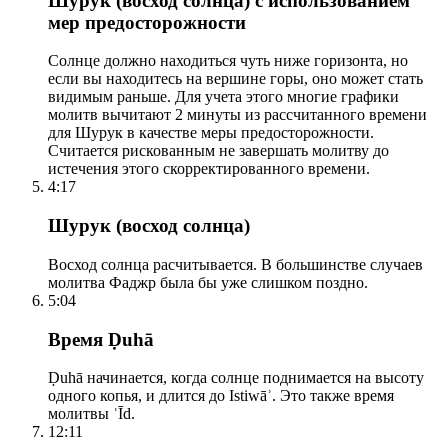
Шурук (восход солнца) с использованием
мер предосторожности
Солнце должно находиться чуть ниже горизонта, но
если вы находитесь на вершине горы, оно может стать
видимым раньше. Для учета этого многие графики
молитв вычитают 2 минуты из рассчитанного времени
для Шурук в качестве меры предосторожности.
Считается рискованным не завершать молитву до
истечения этого скорректированного времени.
4:17
Шурук (восход солнца)
Восход солнца расчитывается. В большинстве случаев
молитва Фаджр была бы уже слишком поздно.
5:04
Время Ḍuhā
Ḍuhā начинается, когда солнце поднимается на высоту
одного копья, и длится до Istiwāʾ. Это также время
молитвы ʿĪd.
12:11