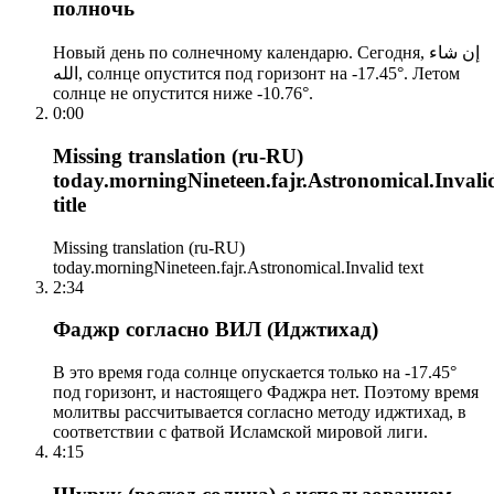
полночь
Новый день по солнечному календарю. Сегодня, إن شاء
الله, солнце опустится под горизонт на -17.45°. Летом
солнце не опустится ниже -10.76°.
0:00
Missing translation (ru-RU)
today.morningNineteen.fajr.Astronomical.Invali
title
Missing translation (ru-RU)
today.morningNineteen.fajr.Astronomical.Invalid text
2:34
Фаджр согласно ВИЛ (Иджтихад)
В это время года солнце опускается только на -17.45°
под горизонт, и настоящего Фаджра нет. Поэтому время
молитвы рассчитывается согласно методу иджтихад, в
соответствии с фатвой Исламской мировой лиги.
4:15