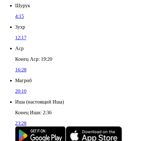
Шурук
4:15
Зухр
12:17
Аср
Конец Аср
:
19:20
16:28
Магриб
20:10
Иша
(
настоящий Иша
)
Конец Иши
:
2:36
23:28