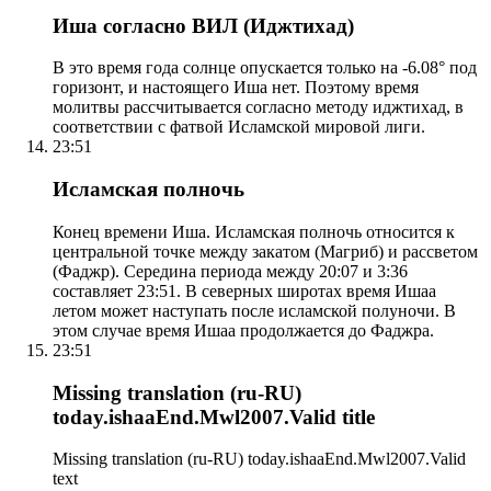
Иша согласно ВИЛ (Иджтихад)
В это время года солнце опускается только на -6.08° под
горизонт, и настоящего Иша нет. Поэтому время
молитвы рассчитывается согласно методу иджтихад, в
соответствии с фатвой Исламской мировой лиги.
23:51
Исламская полночь
Конец времени Иша. Исламская полночь относится к
центральной точке между закатом (Магриб) и рассветом
(Фаджр). Середина периода между 20:07 и 3:36
составляет 23:51. В северных широтах время Ишаа
летом может наступать после исламской полуночи. В
этом случае время Ишаа продолжается до Фаджра.
23:51
Missing translation (ru-RU)
today.ishaaEnd.Mwl2007.Valid title
Missing translation (ru-RU) today.ishaaEnd.Mwl2007.Valid
text