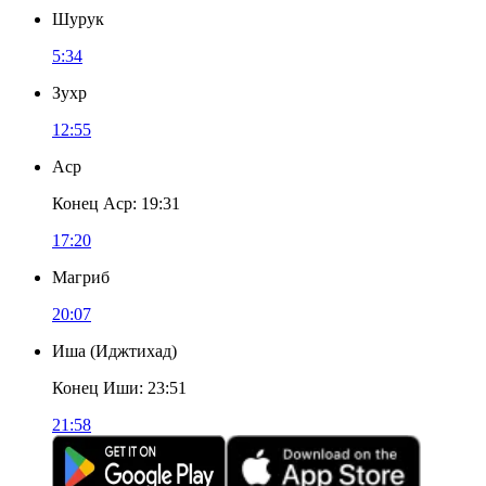
Шурук
5:34
Зухр
12:55
Аср
Конец Аср
:
19:31
17:20
Магриб
20:07
Иша
(
Иджтихад
)
Конец Иши
:
23:51
21:58