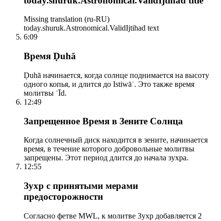
today.shuruk.Astronomical.ValidIjtihad title
Missing translation (ru-RU)
today.shuruk.Astronomical.ValidIjtihad text
6:09
Время Ḍuhā
Ḍuhā начинается, когда солнце поднимается на высоту
одного копья, и длится до Istiwāʾ. Это также время
молитвы ʿĪd.
12:49
Запрещенное Время в Зените Солнца
Когда солнечный диск находится в зените, начинается
время, в течение которого добровольные молитвы
запрещены. Этот период длится до начала зухра.
12:55
Зухр с принятыми мерами
предосторожности
Согласно фетве MWL, к молитве Зухр добавляется 2