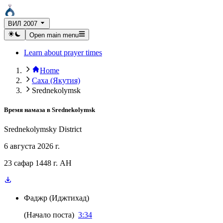
ВИЛ 2007
Open main menu
Learn about prayer times
Home
Саха (Якутия)
Srednekolymsk
Время намаза в
Srednekolymsk
Srednekolymsky District
6 августа 2026 г.
23 сафар 1448 г. AH
Фаджр
(
Иджтихад
)
(
Начало поста
)
3:34