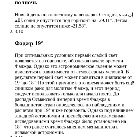
полночь
Новый день по солнечному календарю. Сегодня, إن شاء
الله, солнце опустится под горизонт на -29.11°. Летом
солнце не опустится ниже -21.58°.
3:10
Фаджр 19°
При оптимальных условиях первый слабый свет
появляется на горизонте, обозначая начало времени
Фаджра. Однако это астрономическое явление может
изменяться в зависимости от атмосферных условий. В
результате первый свет может появиться в диапазоне от
19° до 18°. По этой причине в это время может быть ещё
слишком рано для молитвы Фаджр, и этот период
следует использовать только для начала поста. До
распада Османской империи время Фаджра в
большинстве стран определялось по наблюдениям и
расчетам при 19° ниже горизонта. Однако под влиянием
западной астрономии и пренебрежения исламскими
исследованиями время Фаджра было установлено на
18°, что ранее считалось мнением меньшинства в
исламской астрономии.