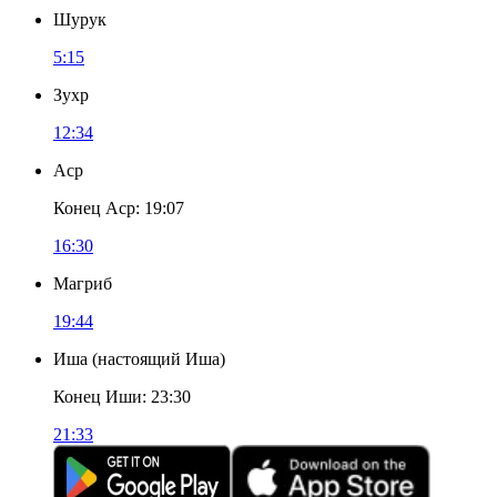
Шурук
5:15
Зухр
12:34
Аср
Конец Аср
:
19:07
16:30
Магриб
19:44
Иша
(
настоящий Иша
)
Конец Иши
:
23:30
21:33