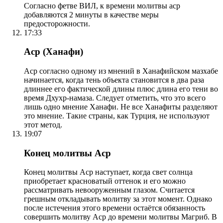
Согласно фетве ВИЛ, к времени молитвы аср
добавляются 2 минуты в качестве меры
предосторожности.
17:33
Аср (Ханафи)
Аср согласно одному из мнений в Ханафийском мазхабе
начинается, когда тень объекта становится в два раза
длиннее его фактической длины плюс длина его тени во
время Дхухр-намаза. Следует отметить, что это всего
лишь одно мнение Ханафи. Не все Ханафиты разделяют
это мнение. Такие страны, как Турция, не используют
этот метод.
19:07
Конец молитвы Аср
Конец молитвы Аср наступает, когда свет солнца
приобретает красноватый оттенок и его можно
рассматривать невооруженным глазом. Считается
грешным откладывать молитву за этот момент. Однако
после истечения этого времени остаётся обязанность
совершить молитву Аср до времени молитвы Магриб. В