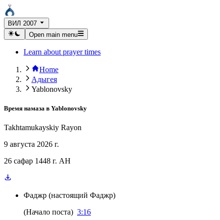
ВИЛ 2007
Open main menu
Learn about prayer times
Home
Адыгея
Yablonovsky
Время намаза в
Yablonovsky
Takhtamukayskiy Rayon
9 августа 2026 г.
26 сафар 1448 г. AH
Фаджр
(
настоящий Фаджр
)
(
Начало поста
)
3:16