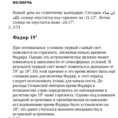
полночь
Новый день по солнечному календарю. Сегодня, إن شاء
الله, солнце опустится под горизонт на -31.13°. Летом
солнце не опустится ниже -24.17°.
2:53
Фаджр 19°
При оптимальных условиях первый слабый свет
появляется на горизонте, обозначая начало времени
Фаджра. Однако это астрономическое явление может
изменяться в зависимости от атмосферных условий. В
результате первый свет может появиться в диапазоне от
19° до 18°. По этой причине в это время может быть ещё
слишком рано для молитвы Фаджр, и этот период
следует использовать только для начала поста. До
распада Османской империи время Фаджра в
большинстве стран определялось по наблюдениям и
расчетам при 19° ниже горизонта. Однако под влиянием
западной астрономии и пренебрежения исламскими
исследованиями время Фаджра было установлено на
18°, что ранее считалось мнением меньшинства в
исламской астрономии.