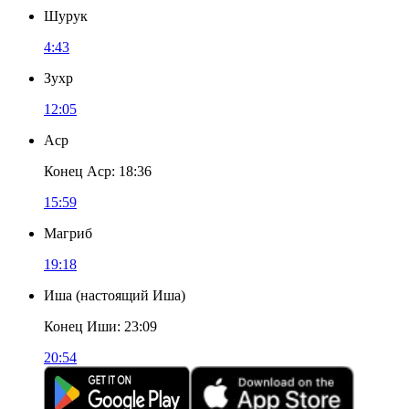
Шурук
4:43
Зухр
12:05
Аср
Конец Аср
:
18:36
15:59
Магриб
19:18
Иша
(
настоящий Иша
)
Конец Иши
:
23:09
20:54