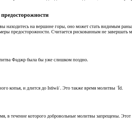
р предосторожности
 вы находитесь на вершине горы, оно может стать видимым рань
меры предосторожности. Считается рискованным не завершать м
олитва Фаджр была бы уже слишком поздно.
го копья, и длится до Istiwāʾ. Это также время молитвы ʿĪd.
емя, в течение которого добровольные молитвы запрещены. Этот 