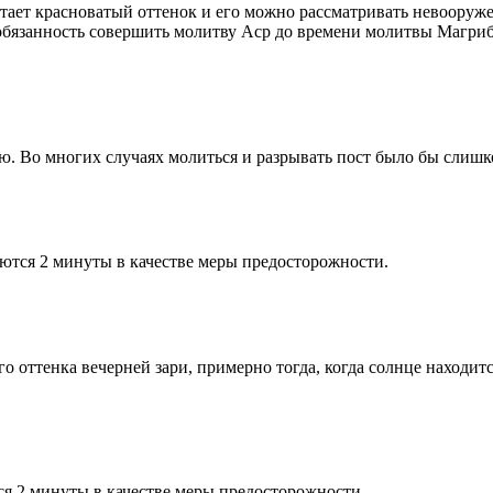
етает красноватый оттенок и его можно рассматривать невооруж
 обязанность совершить молитву Аср до времени молитвы Магриб
рю. Во многих случаях молиться и разрывать пост было бы слишк
ются 2 минуты в качестве меры предосторожности.
 оттенка вечерней зари, примерно тогда, когда солнце находитс
я 2 минуты в качестве меры предосторожности.