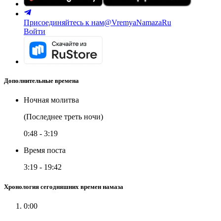
Присоединяйтесь к нам
@VremyaNamazaRu
Войти
Дополнительные времена
Ночная молитва
(Последнее треть ночи)
0:48
-
3:19
Время поста
3:19
-
19:42
Хронология сегодняшних времен намаза
0:00