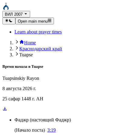
ВИЛ 2007
Open main menu
Learn about prayer times
Home
Краснодарский край
Tuapse
Время намаза в
Tuapse
Tuapsinskiy Rayon
8 августа 2026 г.
25 сафар 1448 г. AH
Фаджр
(
настоящий Фаджр
)
(
Начало поста
)
3:19