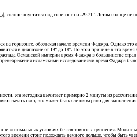
Новый день по солнечному календарю. Сегодня, إن شاء الله, солнце опустится под горизонт на -29.71°. Ле
я на горизонте, обозначая начало времени Фаджра. Однако это 
явиться в диапазоне от 19° до 18°. По этой причине в это врем
До распада Османской империи время Фаджра в большинстве стран
 пренебрежения исламскими исследованиями время Фаджра было у
ности, эта методика вычитает примерно 2 минуты из рассчитанн
ляют начать пост, это может быть слишком рано для выполнения
 при оптимальных условиях без светового загрязнения. Молитвы
этого времени стоит подождать немного дольше, чтобы быть уве