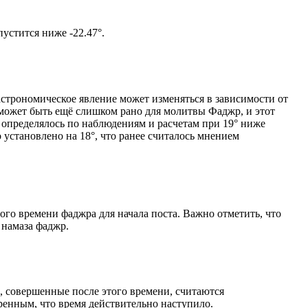
том солнце не опустится ниже -22.47°.
астрономическое явление может изменяться в зависимости от
я может быть ещё слишком рано для молитвы Фаджр, и этот
 определялось по наблюдениям и расчетам при 19° ниже
становлено на 18°, что ранее считалось мнением
ого времени фаджра для начала поста. Важно отметить, что
 намаза фаджр.
, совершенные после этого времени, считаются
ренным, что время действительно наступило.