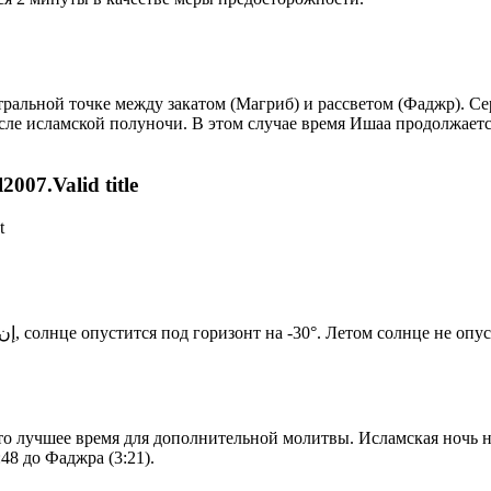
альной точке между закатом (Магриб) и рассветом (Фаджр). Сере
сле исламской полуночи. В этом случае время Ишаа продолжаетс
007.Valid title
t
Новый день по солнечному календарю. Сегодня, إن شاء الله, солнце опустится под горизонт на -30°. Летом с
то лучшее время для дополнительной молитвы. Исламская ночь на
48 до Фаджра (3:21).