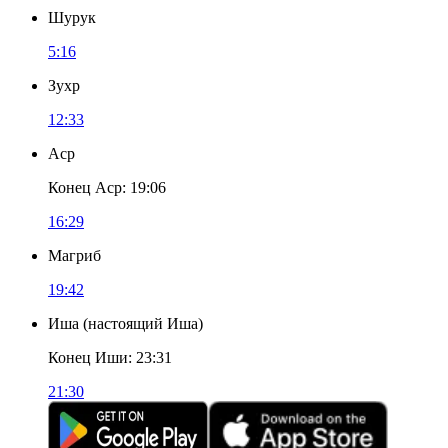
Шурук
5:16
Зухр
12:33
Аср
Конец Аср
:
19:06
16:29
Магриб
19:42
Иша
(
настоящий Иша
)
Конец Иши
:
23:31
21:30