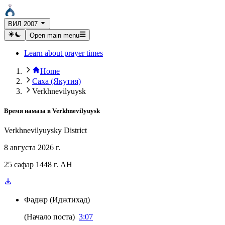
ВИЛ 2007
Open main menu
Learn about prayer times
Home
Саха (Якутия)
Verkhnevilyuysk
Время намаза в
Verkhnevilyuysk
Verkhnevilyuysky District
8 августа 2026 г.
25 сафар 1448 г. AH
Фаджр
(
Иджтихад
)
(
Начало поста
)
3:07