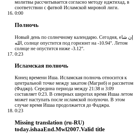
молитвы рассчитывается согласно методу иджтихад, в
соответствии с фатвой Исламской мировой лиги.
0:00
Полночь
Новый день по солнечному календарю. Сегодня, إن شاء
الله, солнце опустится под горизонт на -10.94°. Летом
солнце не опустится ниже -3.12°.
0:23
Исламская полночь
Конец времени Иша. Исламская полночь относится к
центральной точке между закатом (Магриб) и рассветом
(Фаджр). Середина периода между 21:38 и 3:09
составляет 0:23. В северных широтах время Ишаа летом
может наступать после исламской полуночи. В этом
случае время Ишаа продолжается до Фаджра.
0:23
Missing translation (ru-RU)
today.ishaaEnd.Mwl2007.Valid title