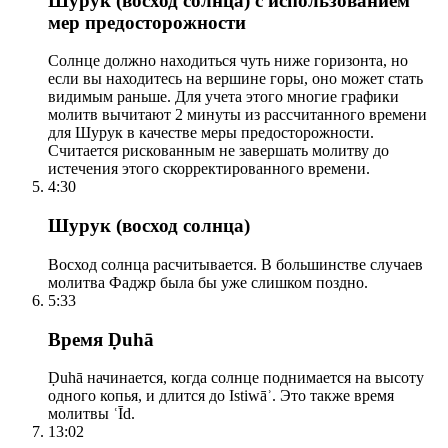
Шурук (восход солнца) с использованием
мер предосторожности
Солнце должно находиться чуть ниже горизонта, но
если вы находитесь на вершине горы, оно может стать
видимым раньше. Для учета этого многие графики
молитв вычитают 2 минуты из рассчитанного времени
для Шурук в качестве меры предосторожности.
Считается рискованным не завершать молитву до
истечения этого скорректированного времени.
4:30
Шурук (восход солнца)
Восход солнца расчитывается. В большинстве случаев
молитва Фаджр была бы уже слишком поздно.
5:33
Время Ḍuhā
Ḍuhā начинается, когда солнце поднимается на высоту
одного копья, и длится до Istiwāʾ. Это также время
молитвы ʿĪd.
13:02