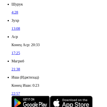
Шурук
4:28
Зухр
13:08
Аср
Конец Аср
:
20:33
17:25
Магриб
21:38
Иша
(
Иджтихад
)
Конец Иши
:
0:23
22:57