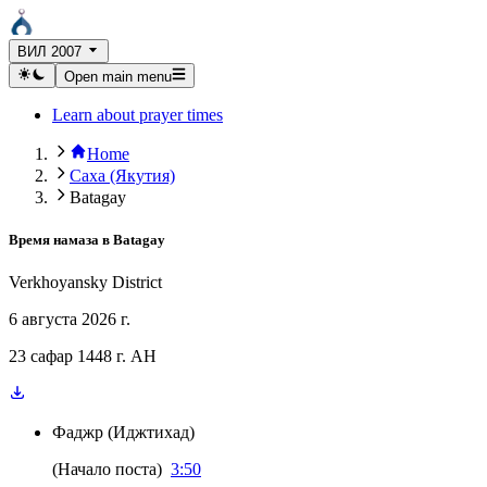
ВИЛ 2007
Open main menu
Learn about prayer times
Home
Саха (Якутия)
Batagay
Время намаза в
Batagay
Verkhoyansky District
6 августа 2026 г.
23 сафар 1448 г. AH
Фаджр
(
Иджтихад
)
(
Начало поста
)
3:50