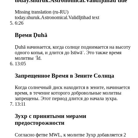
today.shuruk.Astronomical.ValidIjtihad title
Missing translation (ru-RU)
today.shuruk.Astronomical.ValidIjtihad text
6:26
Время Ḍuhā
Ḍuhā начинается, когда солнце поднимается на высоту
одного копья, и длится до Istiwāʾ. Это также время
молитвы ʿĪd.
13:05
Запрещенное Время в Зените Солнца
Когда солнечный диск находится в зените, начинается
время, в течение которого добровольные молитвы
запрещены. Этот период длится до начала зухра.
13:11
Зухр с принятыми мерами
предосторожности
Согласно фетве MWL, к молитве Зухр добавляется 2