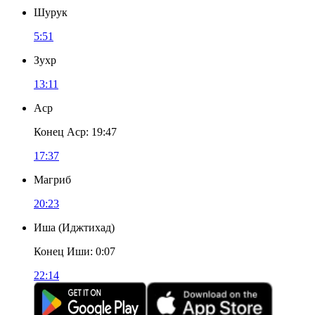
Шурук
5:51
Зухр
13:11
Аср
Конец Аср
:
19:47
17:37
Магриб
20:23
Иша
(
Иджтихад
)
Конец Иши
:
0:07
22:14