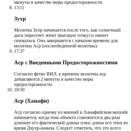
минуты в качестве меры предосторожности.
13:11
Зухр
Молитва Зухр начинается после того, как солнечный
диск пересечет зенит (высшую точку) и начнет
снижаться. Она завершается с началом времени для
молитвы Аср (послеобеденной молитвы).
17:37
Аср с Введенными Предосторожностями
Согласно фетве ВИЛ, к времени молитвы аср
добавляются 2 минуты в качестве меры
предосторожности.
18:50
Аср (Ханафи)
Аср согласно одному из мнений в Ханафийском мазхабе
начинается, когда тень объекта становится в два раза
длиннее его фактической длины плюс длина его тени во
время Дхухр-намаза. Следует отметить, что это всего