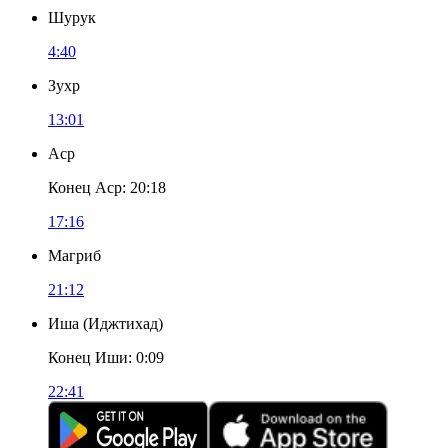
Шурук
4:40
Зухр
13:01
Аср
Конец Аср
:
20:18
17:16
Магриб
21:12
Иша
(
Иджтихад
)
Конец Иши
:
0:09
22:41