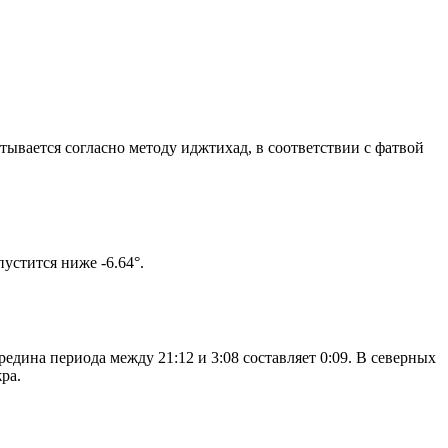
итывается согласно методу иджтихад, в соответствии с фатвой
ом солнце не опустится ниже -6.64°.
едина периода между 21:12 и 3:08 составляет 0:09. В северных
ра.