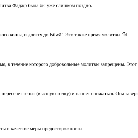
олитва Фаджр была бы уже слишком поздно.
го копья, и длится до Istiwāʾ. Это также время молитвы ʿĪd.
емя, в течение которого добровольные молитвы запрещены. Этот 
к пересечет зенит (высшую точку) и начнет снижаться. Она заве
ты в качестве меры предосторожности.