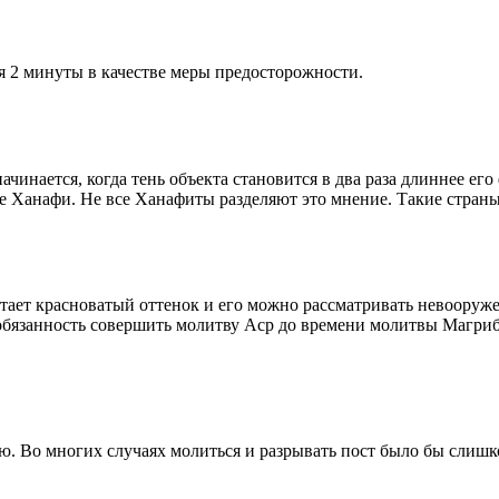
я 2 минуты в качестве меры предосторожности.
чинается, когда тень объекта становится в два раза длиннее ег
ие Ханафи. Не все Ханафиты разделяют это мнение. Такие страны,
етает красноватый оттенок и его можно рассматривать невооруж
 обязанность совершить молитву Аср до времени молитвы Магриб
рю. Во многих случаях молиться и разрывать пост было бы слишк