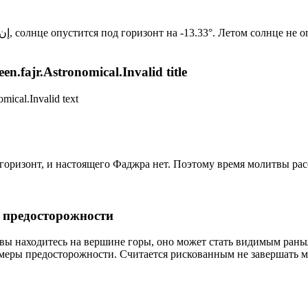
Новый день по солнечному календарю. Сегодня, إن شاء الله, солнце опустится под горизонт на -13.33°. Лет
n.fajr.Astronomical.Invalid title
mical.Invalid text
д горизонт, и настоящего Фаджра нет. Поэтому время молитвы ра
р предосторожности
 вы находитесь на вершине горы, оно может стать видимым рань
меры предосторожности. Считается рискованным не завершать м