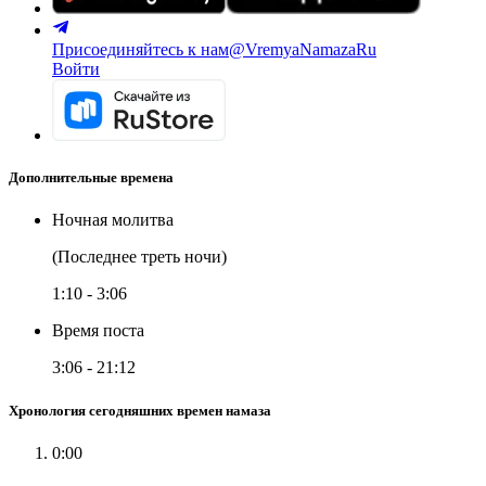
Присоединяйтесь к нам
@VremyaNamazaRu
Войти
Дополнительные времена
Ночная молитва
(Последнее треть ночи)
1:10
-
3:06
Время поста
3:06
-
21:12
Хронология сегодняшних времен намаза
0:00