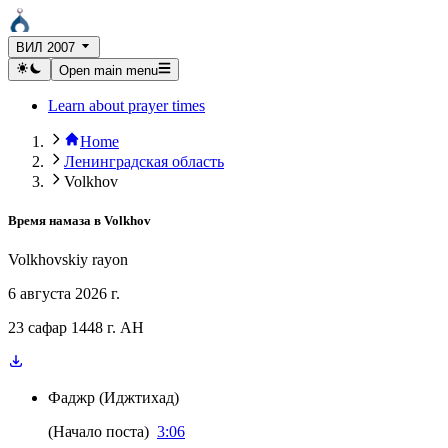
ВИЛ 2007
Open main menu
Learn about prayer times
Home
Ленинградская область
Volkhov
Время намаза в
Volkhov
Volkhovskiy rayon
6 августа 2026 г.
23 сафар 1448 г. AH
Фаджр
(
Иджтихад
)
(
Начало поста
)
3:06