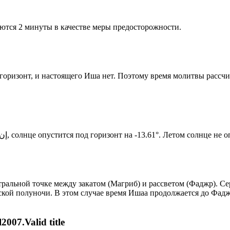
ются 2 минуты в качестве меры предосторожности.
д горизонт, и настоящего Иша нет. Поэтому время молитвы рассч
Новый день по солнечному календарю. Сегодня, إن شاء الله, солнце опустится под горизонт на -13.61°. Лет
альной точке между закатом (Магриб) и рассветом (Фаджр). Сер
ской полуночи. В этом случае время Ишаа продолжается до Фадж
007.Valid title