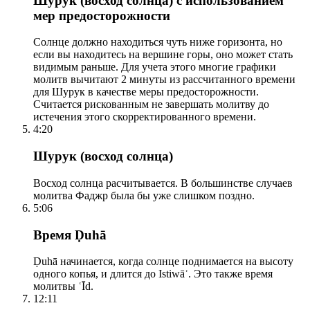
Шурук (восход солнца) с использованием
мер предосторожности
Солнце должно находиться чуть ниже горизонта, но
если вы находитесь на вершине горы, оно может стать
видимым раньше. Для учета этого многие графики
молитв вычитают 2 минуты из рассчитанного времени
для Шурук в качестве меры предосторожности.
Считается рискованным не завершать молитву до
истечения этого скорректированного времени.
4:20
Шурук (восход солнца)
Восход солнца расчитывается. В большинстве случаев
молитва Фаджр была бы уже слишком поздно.
5:06
Время Ḍuhā
Ḍuhā начинается, когда солнце поднимается на высоту
одного копья, и длится до Istiwāʾ. Это также время
молитвы ʿĪd.
12:11