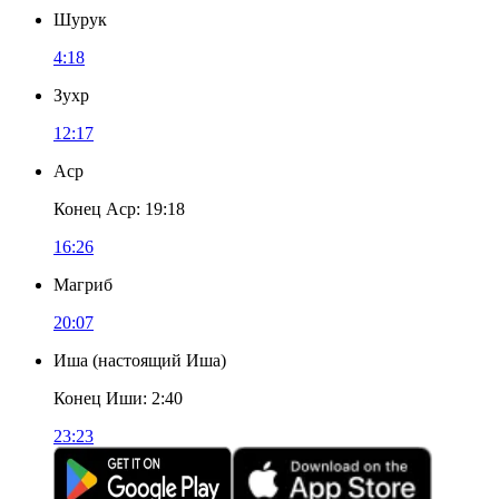
Шурук
4:18
Зухр
12:17
Аср
Конец Аср
:
19:18
16:26
Магриб
20:07
Иша
(
настоящий Иша
)
Конец Иши
:
2:40
23:23