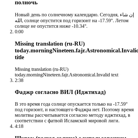
полночь
Новый день по солнечному календарю. Сегодня, إن شاء
الله, солнце опустится под горизонт на -17.59°. Летом
солнце не опустится ниже -10.34°.
0:00
Missing translation (ru-RU)
today.morningNineteen.fajr.Astronomical.Invali
title
Missing translation (ru-RU)
today.morningNineteen.fajr.Astronomical.Invalid text
2:38
Фаджр согласно ВИЛ (Иджтихад)
В это время года солнце опускается только на -17.59°
под горизонт, и настоящего Фаджра нет. Поэтому время
молитвы рассчитывается согласно методу иджтихад, в
соответствии с фатвой Исламской мировой лиги.
4:18