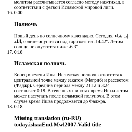
молитвы рассчитывается согласно методу иджтихад, в
соответствии с фатвой Исламской мировой лиги.
0:00
Полночь
Новый день по солнечному календарю. Сегодня, إن شاء
الله, солнце опустится под горизонт на -14.42°. Летом
солнце не опустится ниже -6.3°.
0:18
Исламская полночь
Конец времени Иша. Исламская полночь относится к
центральной точке между закатом (Магриб) и рассветом
(Фаджр). Середина периода между 21:12 и 3:24
составляет 0:18. В северных широтах время Ишаа летом
может наступать после исламской полуночи. В этом
случае время Ишаа продолжается до Фаджра.
0:18
Missing translation (ru-RU)
today.ishaaEnd.Mwl2007.Valid title