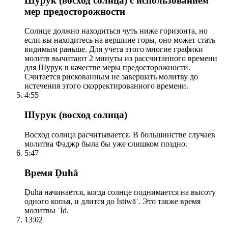
Шурук (восход солнца) с использованием
мер предосторожности
Солнце должно находиться чуть ниже горизонта, но
если вы находитесь на вершине горы, оно может стать
видимым раньше. Для учета этого многие графики
молитв вычитают 2 минуты из рассчитанного времени
для Шурук в качестве меры предосторожности.
Считается рискованным не завершать молитву до
истечения этого скорректированного времени.
4:55
Шурук (восход солнца)
Восход солнца расчитывается. В большинстве случаев
молитва Фаджр была бы уже слишком поздно.
5:47
Время Ḍuhā
Ḍuhā начинается, когда солнце поднимается на высоту
одного копья, и длится до Istiwāʾ. Это также время
молитвы ʿĪd.
13:02