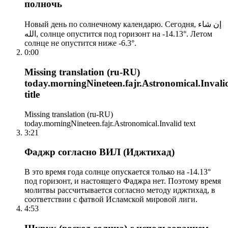
полночь
Новый день по солнечному календарю. Сегодня, إن شاء
الله, солнце опустится под горизонт на -14.13°. Летом
солнце не опустится ниже -6.3°.
0:00
Missing translation (ru-RU)
today.morningNineteen.fajr.Astronomical.Invali
title
Missing translation (ru-RU)
today.morningNineteen.fajr.Astronomical.Invalid text
3:21
Фаджр согласно ВИЛ (Иджтихад)
В это время года солнце опускается только на -14.13°
под горизонт, и настоящего Фаджра нет. Поэтому время
молитвы рассчитывается согласно методу иджтихад, в
соответствии с фатвой Исламской мировой лиги.
4:53