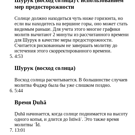
Шурук (восход солнца) с использованием
мер предосторожности
Солнце должно находиться чуть ниже горизонта, но
если вы находитесь на вершине горы, оно может стать
видимым раньше. Для учета этого многие графики
молитв вычитают 2 минуты из рассчитанного времени
для Шурук в качестве меры предосторожности.
Считается рискованным не завершать молитву до
истечения этого скорректированного времени.
4:53
Шурук (восход солнца)
Восход солнца расчитывается. В большинстве случаев
молитва Фаджр была бы уже слишком поздно.
5:44
Время Ḍuhā
Ḍuhā начинается, когда солнце поднимается на высоту
одного копья, и длится до Istiwāʾ. Это также время
молитвы ʿĪd.
13:01