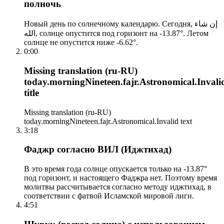
полночь
Новый день по солнечному календарю. Сегодня, إن شاء
الله, солнце опустится под горизонт на -13.87°. Летом
солнце не опустится ниже -6.62°.
0:00
Missing translation (ru-RU)
today.morningNineteen.fajr.Astronomical.Invali
title
Missing translation (ru-RU)
today.morningNineteen.fajr.Astronomical.Invalid text
3:18
Фаджр согласно ВИЛ (Иджтихад)
В это время года солнце опускается только на -13.87°
под горизонт, и настоящего Фаджра нет. Поэтому время
молитвы рассчитывается согласно методу иджтихад, в
соответствии с фатвой Исламской мировой лиги.
4:51