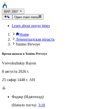
ВИЛ 2007
Open main menu
Learn about prayer times
Home
Ленинградская область
Yanino Pervoye
Время намаза в
Yanino Pervoye
Vsevolozhskiy Rayon
8 августа 2026 г.
25 сафар 1448 г. AH
Фаджр
(
Иджтихад
)
(
Начало поста
)
3:18