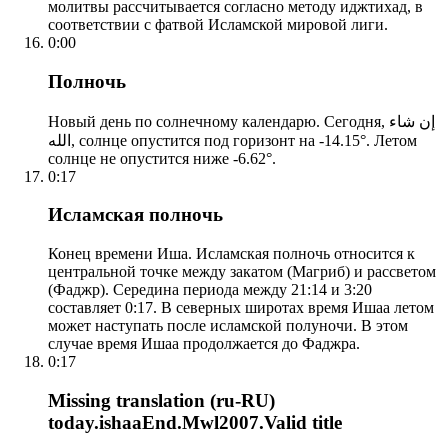
молитвы рассчитывается согласно методу иджтихад, в
соответствии с фатвой Исламской мировой лиги.
0:00
Полночь
Новый день по солнечному календарю. Сегодня, إن شاء
الله, солнце опустится под горизонт на -14.15°. Летом
солнце не опустится ниже -6.62°.
0:17
Исламская полночь
Конец времени Иша. Исламская полночь относится к
центральной точке между закатом (Магриб) и рассветом
(Фаджр). Середина периода между 21:14 и 3:20
составляет 0:17. В северных широтах время Ишаа летом
может наступать после исламской полуночи. В этом
случае время Ишаа продолжается до Фаджра.
0:17
Missing translation (ru-RU)
today.ishaaEnd.Mwl2007.Valid title