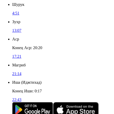
Шурук
4:51
Зухр
13:07
Аср
Конец Аср
:
20:20
17:21
Магриб
21:14
Иша
(
Иджтихад
)
Конец Иши
:
0:17
22:43