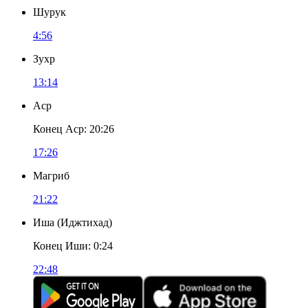
Шурук
4:56
Зухр
13:14
Аср
Конец Аср
:
20:26
17:26
Магриб
21:22
Иша
(
Иджтихад
)
Конец Иши
:
0:24
22:48