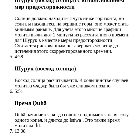
Шурук (восход солнца) с использованием
мер предосторожности
Солнце должно находиться чуть ниже горизонта, но
если вы находитесь на вершине горы, оно может стать
видимым раньше. Для учета этого многие графики
молитв вычитают 2 минуты из рассчитанного времени
для Шурук в качестве меры предосторожности.
Считается рискованным не завершать молитву до
истечения этого скорректированного времени.
4:58
Шурук (восход солнца)
Восход солнца расчитывается. В большинстве случаев
молитва Фаджр была бы уже слишком поздно.
5:51
Время Ḍuhā
Ḍuhā начинается, когда солнце поднимается на высоту
одного копья, и длится до Istiwāʾ. Это также время
молитвы ʿĪd.
13:08