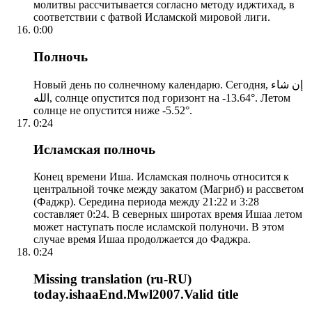
молитвы рассчитывается согласно методу иджтихад, в
соответствии с фатвой Исламской мировой лиги.
0:00
Полночь
Новый день по солнечному календарю. Сегодня, إن شاء
الله, солнце опустится под горизонт на -13.64°. Летом
солнце не опустится ниже -5.52°.
0:24
Исламская полночь
Конец времени Иша. Исламская полночь относится к
центральной точке между закатом (Магриб) и рассветом
(Фаджр). Середина периода между 21:22 и 3:28
составляет 0:24. В северных широтах время Ишаа летом
может наступать после исламской полуночи. В этом
случае время Ишаа продолжается до Фаджра.
0:24
Missing translation (ru-RU)
today.ishaaEnd.Mwl2007.Valid title