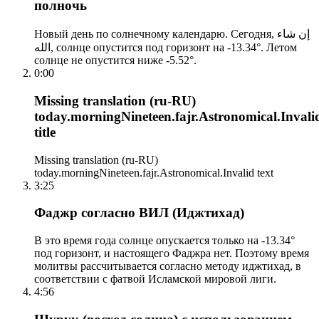
полночь
Новый день по солнечному календарю. Сегодня, إن شاء
الله, солнце опустится под горизонт на -13.34°. Летом
солнце не опустится ниже -5.52°.
0:00
Missing translation (ru-RU)
today.morningNineteen.fajr.Astronomical.Invali
title
Missing translation (ru-RU)
today.morningNineteen.fajr.Astronomical.Invalid text
3:25
Фаджр согласно ВИЛ (Иджтихад)
В это время года солнце опускается только на -13.34°
под горизонт, и настоящего Фаджра нет. Поэтому время
молитвы рассчитывается согласно методу иджтихад, в
соответствии с фатвой Исламской мировой лиги.
4:56