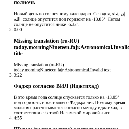
полночь
Новый день по солнечному календарю. Сегодня, إن شاء
الله, солнце опустится под горизонт на -13.85°. Летом
солнце не опустится ниже -6.32°.
0:00
Missing translation (ru-RU)
today.morningNineteen.fajr.Astronomical.Invali
title
Missing translation (ru-RU)
today.morningNineteen.fajr.Astronomical.Invalid text
3:22
Фаджр согласно ВИЛ (Иджтихад)
В это время года солнце опускается только на -13.85°
под горизонт, и настоящего Фаджра нет. Поэтому время
молитвы рассчитывается согласно методу иджтихад, в
соответствии с фатвой Исламской мировой лиги.
4:55