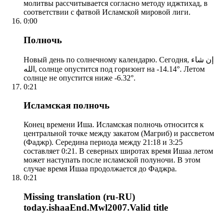
молитвы рассчитывается согласно методу иджтихад, в
соответствии с фатвой Исламской мировой лиги.
0:00
Полночь
Новый день по солнечному календарю. Сегодня, إن شاء
الله, солнце опустится под горизонт на -14.14°. Летом
солнце не опустится ниже -6.32°.
0:21
Исламская полночь
Конец времени Иша. Исламская полночь относится к
центральной точке между закатом (Магриб) и рассветом
(Фаджр). Середина периода между 21:18 и 3:25
составляет 0:21. В северных широтах время Ишаа летом
может наступать после исламской полуночи. В этом
случае время Ишаа продолжается до Фаджра.
0:21
Missing translation (ru-RU)
today.ishaaEnd.Mwl2007.Valid title