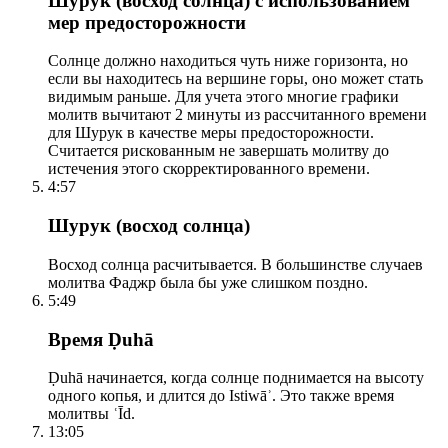
Шурук (восход солнца) с использованием
мер предосторожности
Солнце должно находиться чуть ниже горизонта, но
если вы находитесь на вершине горы, оно может стать
видимым раньше. Для учета этого многие графики
молитв вычитают 2 минуты из рассчитанного времени
для Шурук в качестве меры предосторожности.
Считается рискованным не завершать молитву до
истечения этого скорректированного времени.
4:57
Шурук (восход солнца)
Восход солнца расчитывается. В большинстве случаев
молитва Фаджр была бы уже слишком поздно.
5:49
Время Ḍuhā
Ḍuhā начинается, когда солнце поднимается на высоту
одного копья, и длится до Istiwāʾ. Это также время
молитвы ʿĪd.
13:05