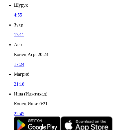
Шурук
4:55
Зухр
13:11
Аср
Конец Аср
:
20:23
17:24
Магриб
21:18
Иша
(
Иджтихад
)
Конец Иши
:
0:21
22:45