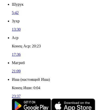
Шурук
5:42
Зухр
13:30
Аср
Конец Аср
:
20:23
17:36
Магриб
21:09
Иша
(
настоящий Иша
)
Конец Иши
:
0:04
23:37