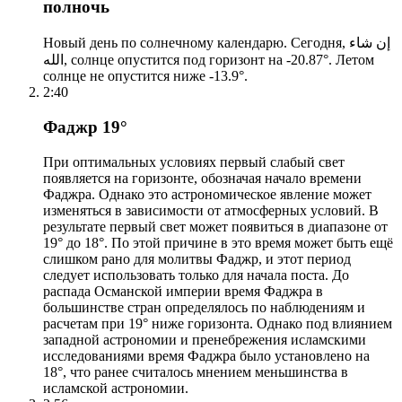
полночь
Новый день по солнечному календарю. Сегодня, إن شاء
الله, солнце опустится под горизонт на -20.87°. Летом
солнце не опустится ниже -13.9°.
2:40
Фаджр 19°
При оптимальных условиях первый слабый свет
появляется на горизонте, обозначая начало времени
Фаджра. Однако это астрономическое явление может
изменяться в зависимости от атмосферных условий. В
результате первый свет может появиться в диапазоне от
19° до 18°. По этой причине в это время может быть ещё
слишком рано для молитвы Фаджр, и этот период
следует использовать только для начала поста. До
распада Османской империи время Фаджра в
большинстве стран определялось по наблюдениям и
расчетам при 19° ниже горизонта. Однако под влиянием
западной астрономии и пренебрежения исламскими
исследованиями время Фаджра было установлено на
18°, что ранее считалось мнением меньшинства в
исламской астрономии.