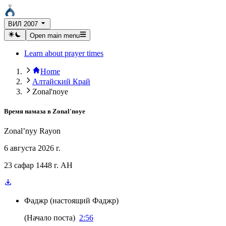
ВИЛ 2007
Open main menu
Learn about prayer times
Home
Алтайский Край
Zonal'noye
Время намаза в
Zonal'noye
Zonal’nyy Rayon
6 августа 2026 г.
23 сафар 1448 г. AH
Фаджр
(
настоящий Фаджр
)
(
Начало поста
)
2:56